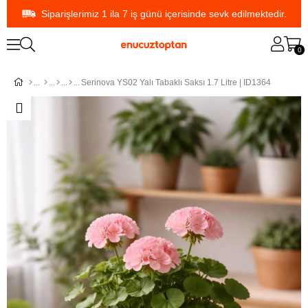
Siparişlerimiz 1 ila 7 iş günü içerisinde sevk edilmektedir.
0
Serinova YS02 Yalı Tabaklı Saksı 1.7 Litre | ID1364