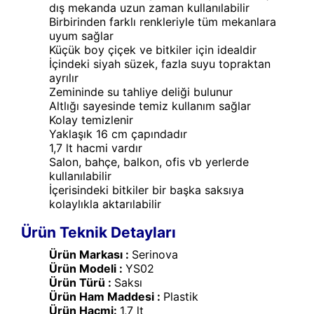
dış mekanda uzun zaman kullanılabilir
Birbirinden farklı renkleriyle tüm mekanlara
uyum sağlar
Küçük boy çiçek ve bitkiler için idealdir
İçindeki siyah süzek, fazla suyu topraktan
ayrılır
Zemininde su tahliye deliği bulunur
Altlığı sayesinde temiz kullanım sağlar
Kolay temizlenir
Yaklaşık 16 cm çapındadır
1,7 lt hacmi vardır
Salon, bahçe, balkon, ofis vb yerlerde
kullanılabilir
İçerisindeki bitkiler bir başka saksıya
kolaylıkla aktarılabilir
Ürün Teknik Detayları
Ürün Markası :
Serinova
Ürün Modeli :
YS02
Ürün Türü :
Saksı
Ürün Ham Maddesi :
Plastik
Ürün Hacmi:
1,7 lt