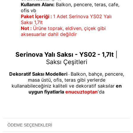
Kullanım Alanı:
Balkon, pencere, teras, cafe,
ofis vb
Paket İçeriği :
1 Adet Serinova YS02 Yalı
Saksı 1,7lt
Not :
Ürüne toprak, eldiven, çiçek gibi
aksesuarlar dahil değildir
Serinova Yalı Saksı - YS02 - 1,7lt
|
Saksı Çeşitleri
Dekoratif Saksı Modelleri
Balkon, bahçe, pencere,
-
masa üstü, ofis, teras gibi yerlerde
kullanabileceğiniz kaliteli ve dekoratif saksılar
en
uygun fiyatlarla
enucuztoptan
'da
ÖDEME SEÇENEKLERI