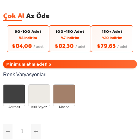
Çok Al
Az Öde
60-100 Adet
100–150 Adet
150+ Adet
%5 İndirim
%7 İndirim
%10 İndirim
₺84,08
₺82,30
₺79,65
Minimum alım adeti 6
Renk Varyasyonları