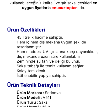
kullanabileceğiniz kaliteli ve şık saksı çeşitleri
en
uygun fiyatlarla
enucuztoptan
'da.
Ürün Özellikleri
45 litrelik hacime sahiptir.
Hem iç hem dış mekana uygun şekilde
tasarlanmıştır.
Ham maddesi UV ışınlarına karşı dayanıklıdır,
dış mekanda uzun süre kullanılabilir.
Zemininde su tahliye deliği bulunur.
Saksı tabağı ile temiz kullanım sağlar
Kolay temizlenir.
İstiflenebilir yapıya sahiptir.
Ürün Teknik Detayları
Ürün Markası :
Serinova
Ürün Modeli :
V511
Ürün Türü :
Saksı
Ürün Hacmi :
45 lt