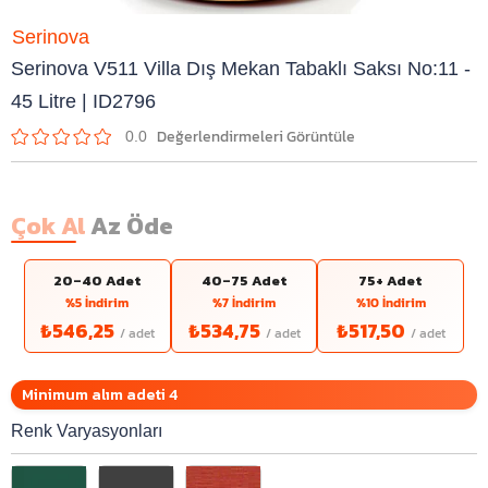
Serinova
Serinova V511 Villa Dış Mekan Tabaklı Saksı No:11 -
45 Litre | ID2796
0.0
Çok Al
Az Öde
20–40 Adet
40–75 Adet
75+ Adet
%5 İndirim
%7 İndirim
%10 İndirim
₺546,25
₺534,75
₺517,50
Minimum alım adeti 4
Renk Varyasyonları