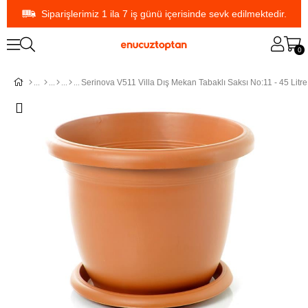
Siparişlerimiz 1 ila 7 iş günü içerisinde sevk edilmektedir.
0