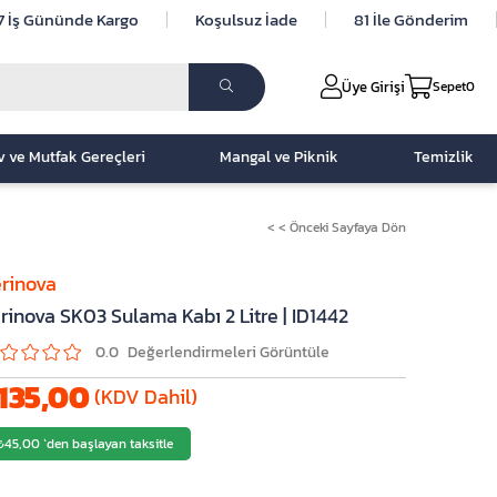
7 İş Gününde Kargo
Koşulsuz İade
81 İle Gönderim
Üye Girişi
Sepet
0
v ve Mutfak Gereçleri
Mangal ve Piknik
Temizlik
< < Önceki Sayfaya Dön
rinova
rinova SK03 Sulama Kabı 2 Litre | ID1442
0.0
135,00
(KDV Dahil)
₺45,00
`den başlayan taksitle