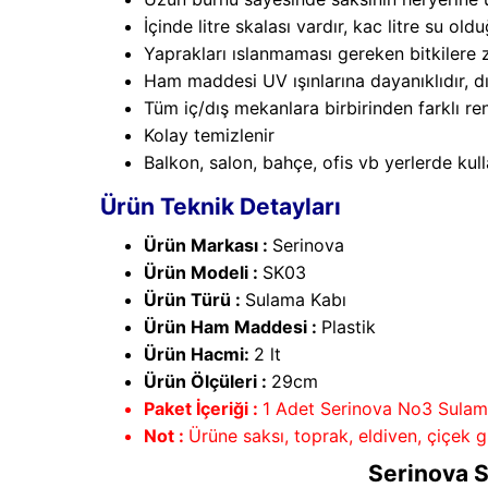
İçinde litre skalası vardır, kac litre su old
Yaprakları ıslanmaması gereken bitkilere 
Ham maddesi UV ışınlarına dayanıklıdır, d
Tüm iç/dış mekanlara birbirinden farklı re
Kolay temizlenir
Balkon, salon, bahçe, ofis vb yerlerde kulla
Ürün Teknik Detayları
Ürün Markası :
Serinova
Ürün Modeli :
SK03
Ürün Türü :
Sulama Kabı
Ürün Ham Maddesi :
Plastik
Ürün Hacmi:
2 lt
Ürün Ölçüleri :
29cm
Paket İçeriği :
1 Adet Serinova No3 Sulam
Not :
Ürüne saksı, toprak, eldiven, çiçek g
Serinova S