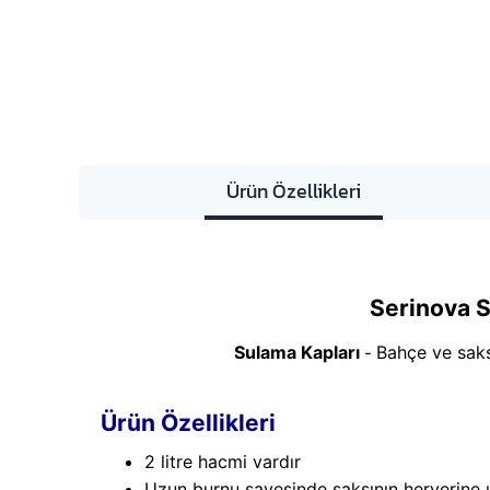
Ürün Özellikleri
Serinova S
Sulama Kapları
Bahçe ve saks
-
Ürün Özellikleri
2 litre hacmi vardır
Uzun burnu sayesinde saksının heryerine u