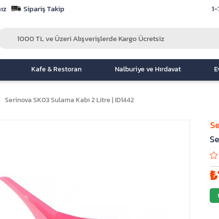
ız
Sipariş Takip
1-
Kafe & Restoran
Nalburiye ve Hırdavat
E
Serinova SK03 Sulama Kabı 2 Litre | ID1442
Se
Se
₺