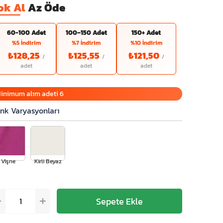
ok Al
Az Öde
60-100 Adet
100–150 Adet
150+ Adet
%5 İndirim
%7 İndirim
%10 İndirim
₺128,25
₺125,55
₺121,50
inimum alım adeti 6
nk Varyasyonları