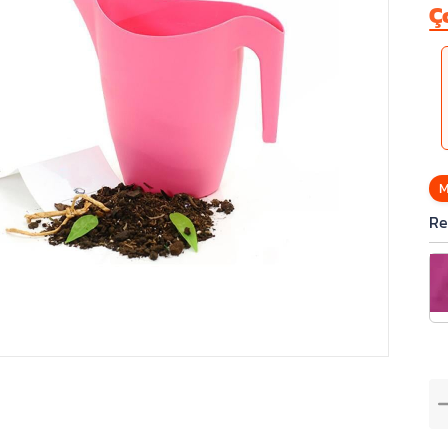
Ç
M
Re