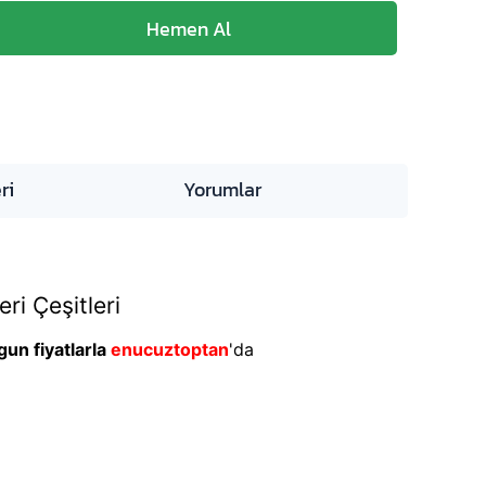
ri
Yorumlar
ri Çeşitleri
un fiyatlarla
enucuztoptan
'da