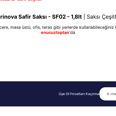
rinova Safir Saksı - SF02 - 1,8lt
|
Saksı Çeşitl
re, masa üstü, ofis, teras gibi yerlerde kullanabileceğiniz k
enucuztoptan
'da
Üye Ol Fırsatları Kaçırma