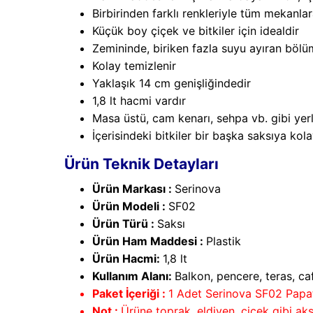
Birbirinden farklı renkleriyle tüm mekanla
Küçük boy çiçek ve bitkiler için idealdir
Zemininde, biriken fazla suyu ayıran bölü
Kolay temizlenir
Yaklaşık 14 cm genişliğindedir
1,8 lt hacmi vardır
Masa üstü, cam kenarı, sehpa vb. gibi yerle
İçerisindeki bitkiler bir başka saksıya kolay
Ürün Teknik Detayları
Ürün Markası :
Serinova
Ürün Modeli :
SF02
Ürün Türü :
Saksı
Ürün Ham Maddesi :
Plastik
Ürün Hacmi:
1,8 lt
Kullanım Alanı:
Balkon, pencere, teras, caf
Paket İçeriği :
1 Adet Serinova SF02 Papat
Not :
Ürüne toprak, eldiven, çiçek gibi aks