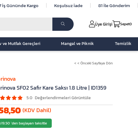
7 İş Gününde Kargo
Koşulsuz İade
81 İle Gönderim
Üye Girişi
Sepet
0
v ve Mutfak Gereçleri
Mangal ve Piknik
Temizlik
< < Önceki Sayfaya Dön
rinova
rinova SF02 Safir Kare Saksı 1.8 Litre | ID1359
5.0
58,50
(KDV Dahil)
₺19,50
`den başlayan taksitle