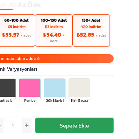
ok Al
Az Öde
60-100 Adet
100–150 Adet
150+ Adet
%5 İndirim
%7 İndirim
%10 İndirim
₺55,57
₺54,40
₺52,65
inimum alım adeti 6
nk Varyasyonları