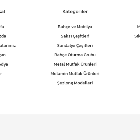
al
Kategoriler
fa
Bahçe ve Mobilya
M
zda
Saksı Çeşitleri
Sı
alarimiz
Sandalye Çeşitleri
şın
Bahçe Oturma Grubu
edya
Metal Mutfak Ürünleri
r
Melamin Mutfak Ürünleri
Şezlong Modelleri