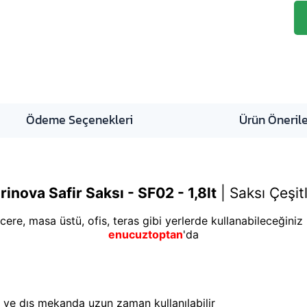
Ödeme Seçenekleri
Ürün Önerile
rinova Safir Saksı - SF02 - 1,8lt
|
Saksı Çeşitl
ere, masa üstü, ofis, teras gibi yerlerde kullanabileceğiniz k
enucuztoptan
'da
ç ve dış mekanda uzun zaman kullanılabilir