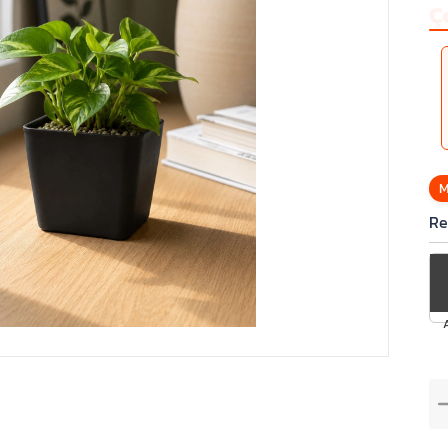
Ç
M
Re