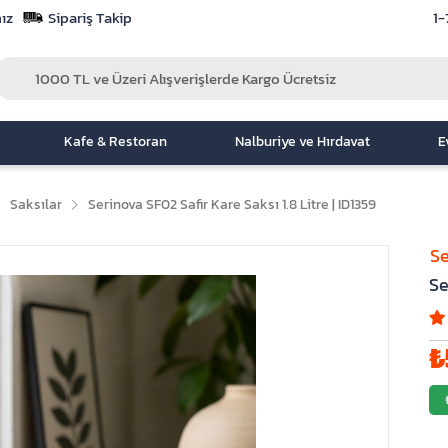
ız
Sipariş Takip
1-
Kafe & Restoran
Nalburiye ve Hırdavat
E
Saksılar
Serinova SF02 Safir Kare Saksı 1.8 Litre | ID1359
Se
Se
₺