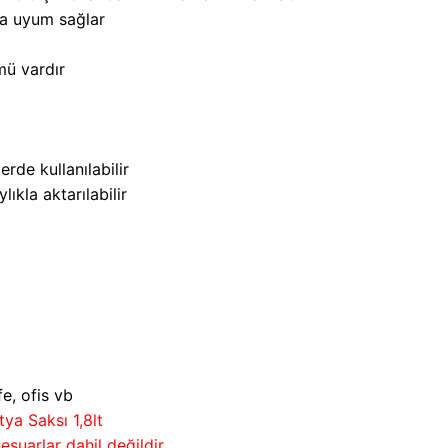
ra uyum sağlar
mü vardır
rde kullanılabilir
lıkla aktarılabilir
e, ofis vb
ya Saksı 1,8lt
esuarlar dahil değildir