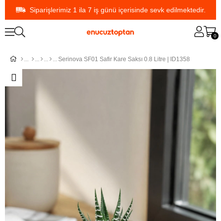
Siparişlerimiz 1 ila 7 iş günü içerisinde sevk edilmektedir.
0
Serinova SF01 Safir Kare Saksı 0.8 Litre | ID1358