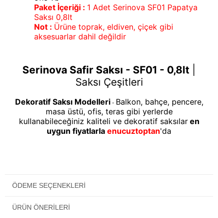
Paket İçeriği :
1 Adet Serinova SF01 Papatya
Saksı 0,8lt
Not :
Ürüne toprak, eldiven, çiçek gibi
aksesuarlar dahil değildir
Serinova Safir Saksı - SF01 - 0,8lt
|
Saksı Çeşitleri
Dekoratif Saksı Modelleri
Balkon, bahçe, pencere,
-
masa üstü, ofis, teras gibi yerlerde
kullanabileceğiniz kaliteli ve dekoratif saksılar
en
uygun fiyatlarla
enucuztoptan
'da
ÖDEME SEÇENEKLERI
ÜRÜN ÖNERILERI