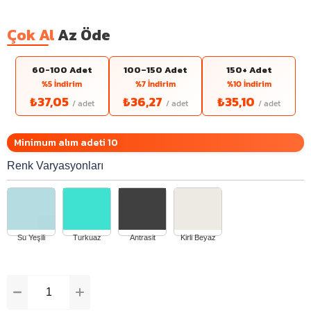
Çok Al
Az Öde
60-100 Adet
100–150 Adet
150+ Adet
%5 İndirim
%7 İndirim
%10 İndirim
₺37,05
₺36,27
₺35,10
Minimum alım adeti 10
Renk Varyasyonları