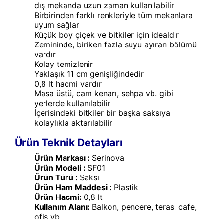
dış mekanda uzun zaman kullanılabilir
Birbirinden farklı renkleriyle tüm mekanlara
uyum sağlar
Küçük boy çiçek ve bitkiler için idealdir
Zemininde, biriken fazla suyu ayıran bölümü
vardır
Kolay temizlenir
Yaklaşık 11 cm genişliğindedir
0,8 lt hacmi vardır
Masa üstü, cam kenarı, sehpa vb. gibi
yerlerde kullanılabilir
İçerisindeki bitkiler bir başka saksıya
kolaylıkla aktarılabilir
Ürün Teknik Detayları
Ürün Markası :
Serinova
Ürün Modeli :
SF01
Ürün Türü :
Saksı
Ürün Ham Maddesi :
Plastik
Ürün Hacmi:
0,8 lt
Kullanım Alanı:
Balkon, pencere, teras, cafe,
ofis vb