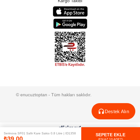
Kargo Takibi
© enucuztoptan - Tüm hakları saklıdır.
Destek Alın
Serinova SF01 Safir Kare Saksı 0.8 Litre | ID1358
SEPETE EKLE
₺39,00
(EN AZ 10 ADET)