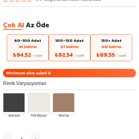
Çok Al
Az Öde
60-100 Adet
100–150 Adet
150+ Adet
%5 İndirim
%7 İndirim
%10 İndirim
₺94,52
₺92,54
₺89,55
Minimum alım adeti 6
Renk Varyasyonları