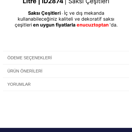
Litre | ID2874
|
Saksı Çeşitleri
Saksı Çeşitleri
İç ve dış mekanda
-
kullanabileceğiniz kaliteli ve dekoratif saksı
çeşitleri
en uygun fiyatlarla
enucuztoptan
'da.
ÖDEME SEÇENEKLERI
ÜRÜN ÖNERILERI
YORUMLAR