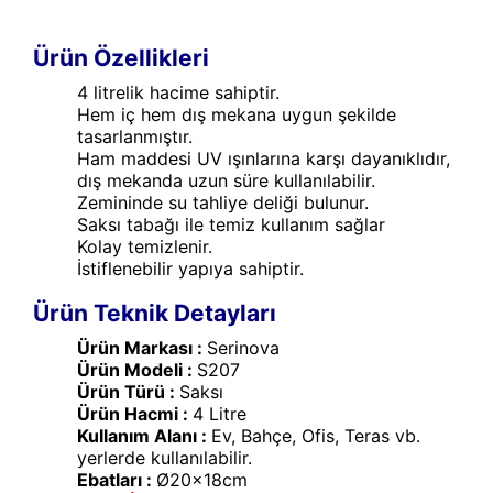
Ürün Özellikleri
4 litrelik hacime sahiptir.
Hem iç hem dış mekana uygun şekilde
tasarlanmıştır.
Ham maddesi UV ışınlarına karşı dayanıklıdır,
dış mekanda uzun süre kullanılabilir.
Zemininde su tahliye deliği bulunur.
Saksı tabağı ile temiz kullanım sağlar
Kolay temizlenir.
İstiflenebilir yapıya sahiptir.
Ürün Teknik Detayları
Ürün Markası :
Serinova
Ürün Modeli :
S207
Ürün Türü :
Saksı
Ürün Hacmi :
4 Litre
Kullanım Alanı :
Ev, Bahçe, Ofis, Teras vb.
yerlerde kullanılabilir.
Ebatları :
Ø20x18cm