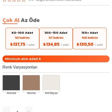
Çok Al
Az Öde
60-100 Adet
100–150 Adet
150+ Adet
%5 İndirim
%7 İndirim
%10 İndirim
₺137,75
₺134,85
₺130,50
Minimum alım adeti 6
Renk Varyasyonları