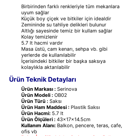
Birbirinden farklı renkleriyle tüm mekanlara
uyum sağlar
Küçük boy çiçek ve bitkiler için idealdir
Zemininde su tahliye delikleri bulunur
Altlığı sayesinde temiz bir kullam sağlar
Kolay temizlenir
5.7 lt hacmi vardır
Masa üstü, cam kenarı, sehpa vb. gibi
yerlerde de kullanılabilir
İçerisindeki bitkiler bir başka saksıya
kolaylıkla aktarılabilir
Ürün Teknik Detayları
Ürün Markası :
Serinova
Ürün Modeli :
OB02
Ürün Türü :
Saksı
Ürün Ham Maddesi :
Plastik Saksı
Ürün Hacmi:
5.7 lt
Ürün Ölçüleri :
43x17x14.5cm
Kullanım Alanı:
Balkon, pencere, teras, cafe,
ofis vb