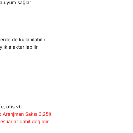
ra uyum sağlar
rde de kullanılabilir
lıkla aktarılabilir
e, ofis vb
 Aranjman Saksı 3,25lt
esuarlar dahil değildir