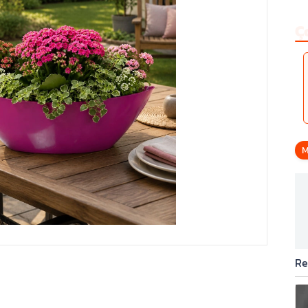
Ç
M
Re