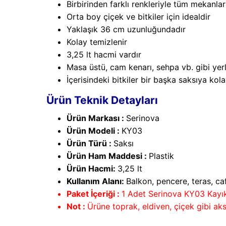
Birbirinden farklı renkleriyle tüm mekanla
Orta boy çiçek ve bitkiler için idealdir
Yaklaşık 36 cm uzunluğundadır
Kolay temizlenir
3,25 lt hacmi vardır
Masa üstü, cam kenarı, sehpa vb. gibi yerle
İçerisindeki bitkiler bir başka saksıya kolay
Ürün Teknik Detayları
Ürün Markası :
Serinova
Ürün Modeli :
KY03
Ürün Türü :
Saksı
Ürün Ham Maddesi :
Plastik
Ürün Hacmi:
3,25 lt
Kullanım Alanı:
Balkon, pencere, teras, caf
Paket İçeriği :
1 Adet Serinova KY03 Kayık
Not :
Ürüne toprak, eldiven, çiçek gibi aks