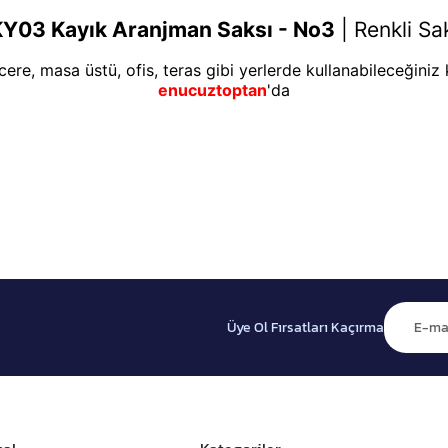
KY03 Kayık Aranjman Saksı - No3
|
Renkli Sak
re, masa üstü, ofis, teras gibi yerlerde kullanabileceğiniz k
enucuztoptan
'da
Üye Ol Fırsatları Kaçırma