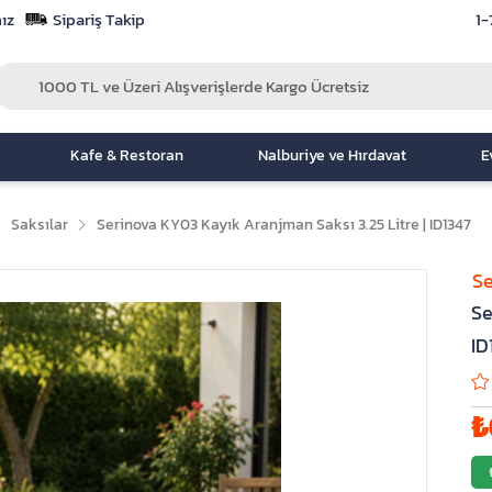
ız
Sipariş Takip
1-
Kafe & Restoran
Nalburiye ve Hırdavat
E
Saksılar
Serinova KY03 Kayık Aranjman Saksı 3.25 Litre | ID1347
Se
Se
ID
₺