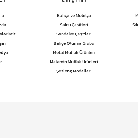
al
Kategoriler
fa
Bahçe ve Mobilya
M
zda
Saksı Çeşitleri
Sı
alarimiz
Sandalye Çeşitleri
şın
Bahçe Oturma Grubu
edya
Metal Mutfak Ürünleri
r
Melamin Mutfak Ürünleri
Şezlong Modelleri