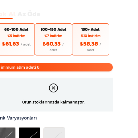
ok Al
Az Öde
60-100 Adet
100–150 Adet
150+ Adet
%5 İndirim
%7 İndirim
%10 İndirim
₺61,63
₺60,33
₺58,38
inimum alım adeti 6
Ürün stoklarımızda kalmamıştır.
nk Varyasyonları