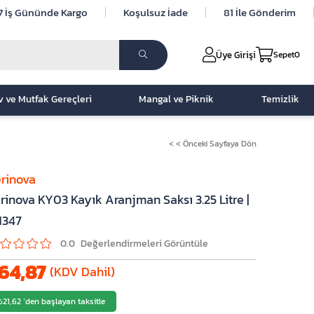
7 İş Gününde Kargo
Koşulsuz İade
81 İle Gönderim
Üye Girişi
Sepet
0
v ve Mutfak Gereçleri
Mangal ve Piknik
Temizlik
< < Önceki Sayfaya Dön
rinova
rinova KY03 Kayık Aranjman Saksı 3.25 Litre |
1347
0.0
64,87
(KDV Dahil)
₺21,62
`den başlayan taksitle