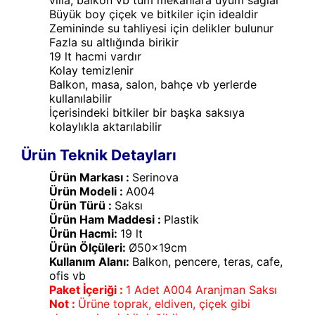
Büyük boy çiçek ve bitkiler için idealdir
Zemininde su tahliyesi için delikler bulunur
Fazla su altlığında birikir
19 lt hacmi vardır
Kolay temizlenir
Balkon, masa, salon, bahçe vb yerlerde
kullanılabilir
İçerisindeki bitkiler bir başka saksıya
kolaylıkla aktarılabilir
Ürün Teknik Detayları
Ürün Markası :
Serinova
Ürün Modeli :
A004
Ürün Türü :
Saksı
Ürün Ham Maddesi :
Plastik
Ürün Hacmi:
19 lt
Ürün Ölçüleri:
Ø50x19cm
Kullanım Alanı:
Balkon, pencere, teras, cafe,
ofis vb
Paket İçeriği :
1 Adet A004 Aranjman Saksı
Not :
Ürüne toprak, eldiven, çiçek gibi