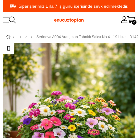
Siparişlerimiz 1 ila 7 iş günü içerisinde sevk edilmektedir.
0
Serinova A004 Aranjman Tabaklı Saksı No:4 - 19 Litre | ID14