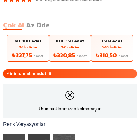
Çok Al
Az Öde
60-100 Adet
100–150 Adet
150+ Adet
%5 İndirim
%7 İndirim
%10 İndirim
₺327,75
₺320,85
₺310,50
Minimum alım adeti 6
Ürün stoklarımızda kalmamıştır.
Renk Varyasyonları