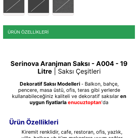
ÜRÜN ÖZELLIKLERI
Serinova Aranjman Saksı - A004 - 19
Litre
|
Saksı Çeşitleri
Dekoratif Saksı Modelleri
Balkon, bahçe,
-
pencere, masa üstü, ofis, teras gibi yerlerde
kullanabileceğiniz kaliteli ve dekoratif saksılar
en
uygun fiyatlarla
enucuztoptan
'da
Ürün Özellikleri
Kiremit renklidir, cafe, restoran, ofis, yazlık,
villa, balkon vb tüm mekanlara uyum sağlar