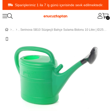
Siparişlerimiz 1 ila 7 iş günü içerisinde sevk edilmektedir.
0
Serinova SB10 Süzgeçli Bahçe Sulama Bidonu 10 Litre | ID2516