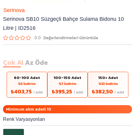
Serinova
Serinova SB10 Süzgeçli Bahçe Sulama Bidonu 10
Litre | ID2516
0.0
Çok Al
Az Öde
60-100 Adet
100–150 Adet
150+ Adet
%5 İndirim
%7 İndirim
%10 İndirim
₺403,75
₺395,25
₺382,50
Minimum alım adeti 10
Renk Varyasyonları