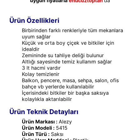
uygun fiyatlarla
enucuztoptan
'da
Ürün Özellikleri
Birbirinden farklı renkleriyle tüm mekanlara
uyum sağlar
Küçük ve orta boy çiçek ve bitkiler için
idealdir
Zemininde su tahliye deliği bulunur
Altlığı sayesinde temiz kullanım sağlar
3 lt hacmi vardır
Kolay temizlenir
Balkon, pencere, masa, sehpa, salon, ofis
bahçe vb yerlerde kullanılabilir
İçerisindeki bitkiler bir başka saksıya
kolaylıkla aktarılabilir
Ürün Teknik Detayları
Ürün Markası :
Alezy
Ürün Modeli :
5415
Ürün Türü :
Saksı