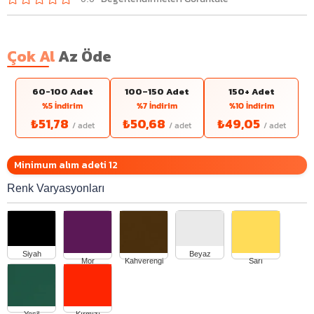
Çok Al
Az Öde
60-100 Adet
100–150 Adet
150+ Adet
%5 İndirim
%7 İndirim
%10 İndirim
₺51,78
₺50,68
₺49,05
Minimum alım adeti 12
Renk Varyasyonları