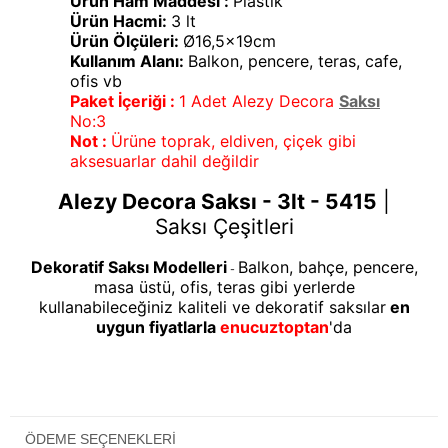
Ürün Ham Maddesi :
Plastik
Ürün Hacmi:
3 lt
Ürün Ölçüleri:
Ø16,5x19cm
Kullanım Alanı:
Balkon, pencere, teras, cafe,
ofis vb
Paket İçeriği :
1 Adet Alezy Decora
Saksı
No:3
Not :
Ürüne toprak, eldiven, çiçek gibi
aksesuarlar dahil değildir
Alezy Decora Saksı - 3lt - 5415
|
Saksı Çeşitleri
Dekoratif Saksı Modelleri
Balkon, bahçe, pencere,
-
masa üstü, ofis, teras gibi yerlerde
kullanabileceğiniz kaliteli ve dekoratif saksılar
en
uygun fiyatlarla
enucuztoptan
'da
ÖDEME SEÇENEKLERI