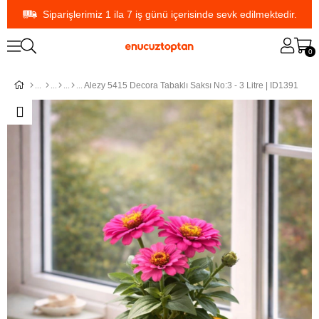
Siparişlerimiz 1 ila 7 iş günü içerisinde sevk edilmektedir.
0
Alezy 5415 Decora Tabaklı Saksı No:3 - 3 Litre | ID1391