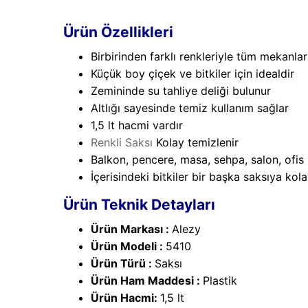
Ürün Özellikleri
Birbirinden farklı renkleriyle tüm mekanla
Küçük boy çiçek ve bitkiler için idealdir
Zemininde su tahliye deliği bulunur
Altlığı sayesinde temiz kullanım sağlar
1,5 lt hacmi vardır
Renkli Saksı
Kolay temizlenir
Balkon, pencere, masa, sehpa, salon, ofis 
İçerisindeki bitkiler bir başka saksıya kolay
Ürün Teknik Detayları
Ürün Markası :
Alezy
Ürün Modeli :
5410
Ürün Türü :
Saksı
Ürün Ham Maddesi :
Plastik
Ürün Hacmi:
1,5 lt