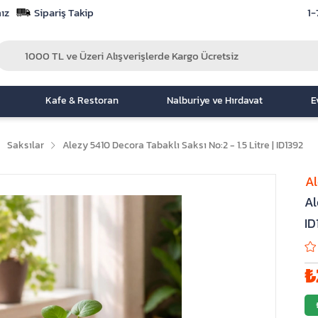
ız
Sipariş Takip
1-
Kafe & Restoran
Nalburiye ve Hırdavat
E
Saksılar
Alezy 5410 Decora Tabaklı Saksı No:2 - 1.5 Litre | ID1392
A
Al
ID
₺