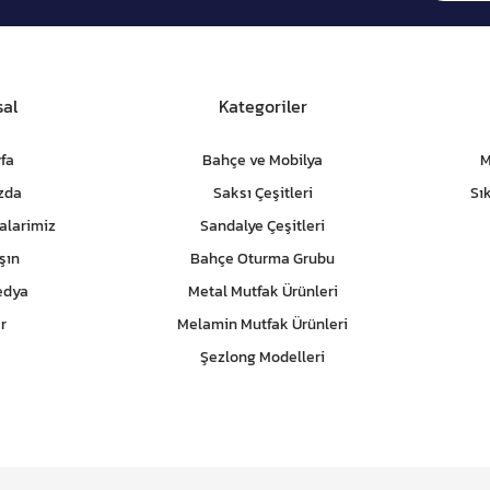
al
Kategoriler
fa
Bahçe ve Mobilya
M
zda
Saksı Çeşitleri
Sı
alarimiz
Sandalye Çeşitleri
şın
Bahçe Oturma Grubu
edya
Metal Mutfak Ürünleri
r
Melamin Mutfak Ürünleri
Şezlong Modelleri