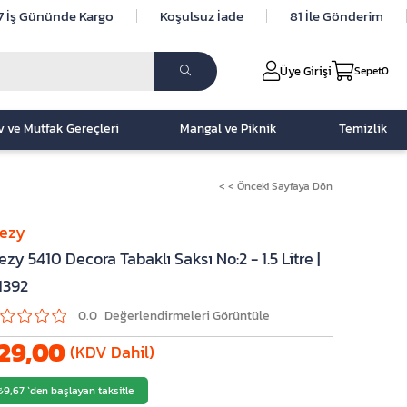
7 İş Gününde Kargo
Koşulsuz İade
81 İle Gönderim
Üye Girişi
Sepet
0
v ve Mutfak Gereçleri
Mangal ve Piknik
Temizlik
< < Önceki Sayfaya Dön
lezy
ezy 5410 Decora Tabaklı Saksı No:2 - 1.5 Litre |
1392
0.0
29,00
(KDV Dahil)
₺9,67
`den başlayan taksitle