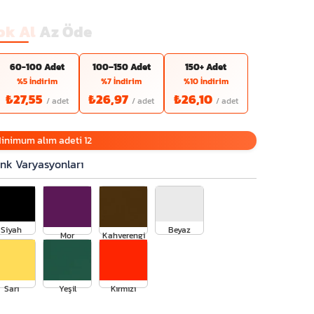
ok Al
Az Öde
60-100 Adet
100–150 Adet
150+ Adet
%5 İndirim
%7 İndirim
%10 İndirim
₺27,55
₺26,97
₺26,10
inimum alım adeti 12
nk Varyasyonları