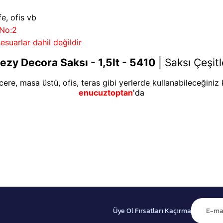
e, ofis vb
 No:2
esuarlar dahil değildir
ezy Decora Saksı - 1,5lt - 5410
|
Saksı Çeşitl
re, masa üstü, ofis, teras gibi yerlerde kullanabileceğiniz k
enucuztoptan
'da
Üye Ol Fırsatları Kaçırma