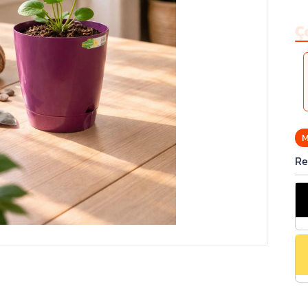
Ç
M
Re