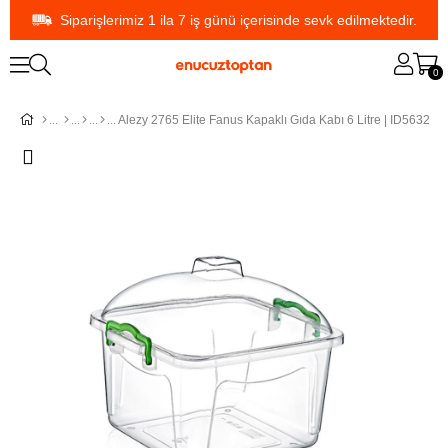
Siparişlerimiz 1 ila 7 iş günü içerisinde sevk edilmektedir.
0
Alezy 2765 Elite Fanus Kapaklı Gıda Kabı 6 Litre | ID5632