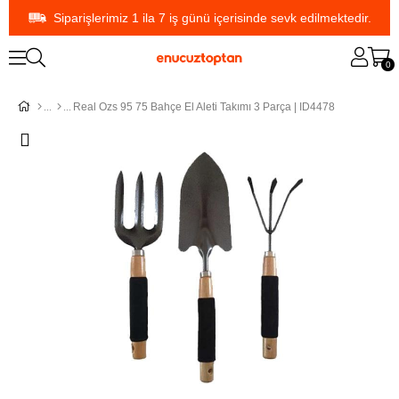
Siparişlerimiz 1 ila 7 iş günü içerisinde sevk edilmektedir.
0
Real Ozs 95 75 Bahçe El Aleti Takımı 3 Parça | ID4478