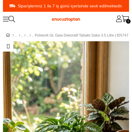
Siparişlerimiz 1 ila 7 iş günü içerisinde sevk edilmektedir.
0
Poliwork GL Gala Dekoratif Tabaklı Saksı 3.5 Litre | ID5747