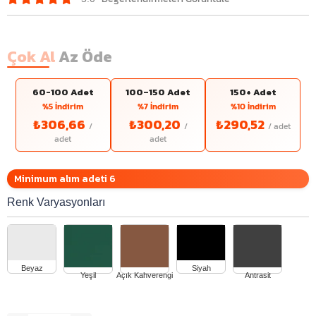
Çok Al
Az Öde
60-100 Adet
100–150 Adet
150+ Adet
%5 İndirim
%7 İndirim
%10 İndirim
₺306,66
₺300,20
₺290,52
Minimum alım adeti 6
Renk Varyasyonları