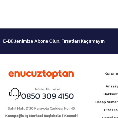
E-Bültenimize Abone Olun, Fırsatları Kaçırmayın!
Kurums
Anasay
Müşteri Hizmetleri
0850 309 4150
Hakkımı
Hesap Numar
Sahil Mah. D130 Karayolu Caddesi No : 45
Bize Ula
Kasapoğlu İş Merkezi Başiskele / Kocaeli
Sosyal M