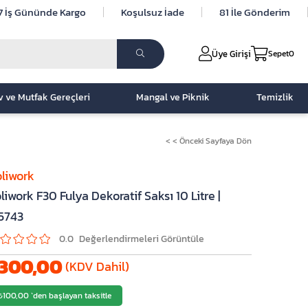
7 İş Gününde Kargo
Koşulsuz İade
81 İle Gönderim
Üye Girişi
Sepet
0
v ve Mutfak Gereçleri
Mangal ve Piknik
Temizlik
< < Önceki Sayfaya Dön
liwork
liwork F30 Fulya Dekoratif Saksı 10 Litre |
5743
0.0
300,00
(KDV Dahil)
₺100,00
`den başlayan taksitle