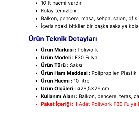
10 lt hacmi vardır.
Kolay temizlenir.
Balkon, pencere, masa, sehpa, salon, ofis b
İçerisindeki bitkiler bir başka saksıya kolayl
Ürün Teknik Detayları
Ürün Markası :
Poliwork
Ürün Modeli :
F30 Fulya
Ürün Türü :
Saksı
Ürün Ham Maddesi :
Polipropilen Plastik
Ürün Hacmi :
10 litre
Ürün Ölçüleri :
ø29,5x26 cm
Kullanım Alanı :
Balkon, pencere, teras, ca
Paket İçeriği :
1 Adet Poliwork F30 Fulya D