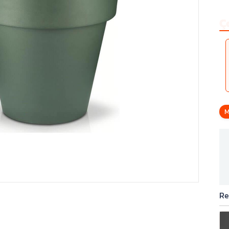
Ç
M
Re