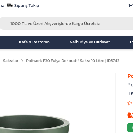
ız
Sipariş Takip
1-
Kafe & Restoran
Nalburiye ve Hırdavat
E
Saksılar
Poliwork F30 Fulya Dekoratif Saksı 10 Litre | ID5743
Po
Po
ID
₺