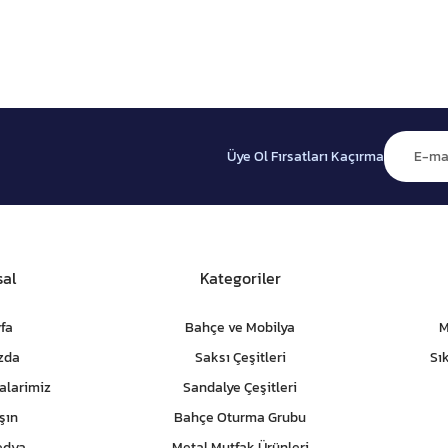
Üye Ol Fırsatları Kaçırma
al
Kategoriler
fa
Bahçe ve Mobilya
M
zda
Saksı Çeşitleri
Sı
alarimiz
Sandalye Çeşitleri
şın
Bahçe Oturma Grubu
edya
Metal Mutfak Ürünleri