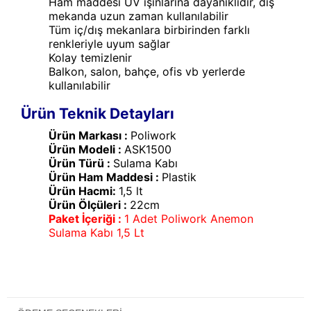
Ham maddesi UV ışınlarına dayanıklıdır, dış
mekanda uzun zaman kullanılabilir
Tüm iç/dış mekanlara birbirinden farklı
renkleriyle uyum sağlar
Kolay temizlenir
Balkon, salon, bahçe, ofis vb yerlerde
kullanılabilir
Ürün Teknik Detayları
Ürün Markası :
Poliwork
Ürün Modeli :
ASK1500
Ürün Türü :
Sulama Kabı
Ürün Ham Maddesi :
Plastik
Ürün Hacmi:
1,5 lt
Ürün Ölçüleri :
22cm
Paket İçeriği :
1 Adet Poliwork Anemon
Sulama Kabı 1,5 Lt