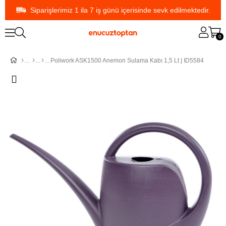
Siparişlerimiz 1 ila 7 iş günü içerisinde sevk edilmektedir.
0
Poliwork ASK1500 Anemon Sulama Kabı 1,5 Lt | ID5584