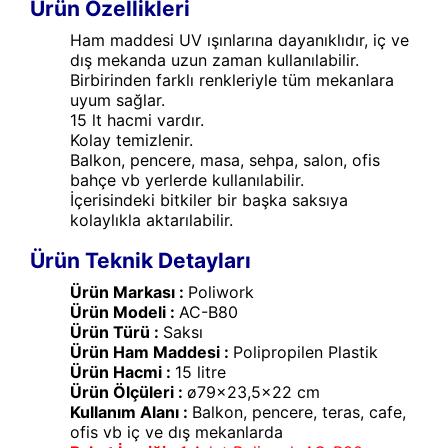
Ürün Özellikleri
Ham maddesi UV ışınlarına dayanıklıdır, iç ve
dış mekanda uzun zaman kullanılabilir.
Birbirinden farklı renkleriyle tüm mekanlara
uyum sağlar.
15 lt hacmi vardır.
Kolay temizlenir.
Balkon, pencere, masa, sehpa, salon, ofis
bahçe vb yerlerde kullanılabilir.
İçerisindeki bitkiler bir başka saksıya
kolaylıkla aktarılabilir.
Ürün Teknik Detayları
Ürün Markası :
Poliwork
Ürün Modeli :
AC-B80
Ürün Türü :
Saksı
Ürün Ham Maddesi :
Polipropilen Plastik
Ürün Hacmi :
15 litre
Ürün Ölçüleri :
ø79x23,5x22 cm
Kullanım Alanı :
Balkon, pencere, teras, cafe,
ofis vb iç ve dış mekanlarda