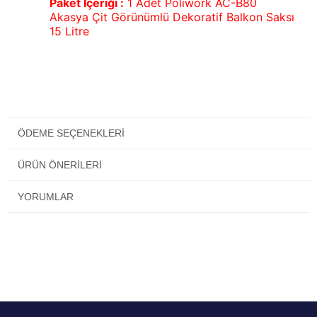
Paket İçeriği :
1 Adet Poliwork AC-B80
Akasya Çit Görünümlü Dekoratif Balkon Saksı
15 Litre
ÖDEME SEÇENEKLERI
ÜRÜN ÖNERILERI
YORUMLAR