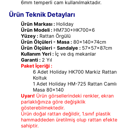
6mm temperli cam kullanılmaktadır.
Ürün Teknik Detayları
Ürün Markası :
Holiday
Ürün Modeli :
HM730+HK700x6
Yüzey :
Rattan Örgülü
Ürün Ölçüleri - Masa :
80x140x74cm
Ürün Ölçüleri - Sandalye :
57x57x87cm
Kullanım Yeri :
İç ve dış mekanlar
Garanti :
2 Yıl
Paket İçeriği :
6 Adet Holiday HK700 Markiz Rattan
Koltuk
1 Adet Holiday HM-725 Rattan Camlı
Masa 80x140
Uyarı!
Ürün görsellerindeki renkler, ekran
parlaklığınıza göre değişiklik
gösterebilmektedir.
Ürün doğal rattan değildir, 1.sınıf plastik
hammaddeden üretilmiş olup rattan efekte
sahiptir.