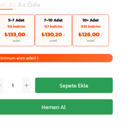
ok Al
Az Öde
5-7 Adet
7–10 Adet
10+ Adet
%5 İndirim
%7 İndirim
%10 İndirim
₺133,00
₺130,20
₺126,00
inimum alım adeti 1