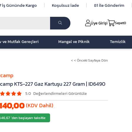
7 İş Gününde Kargo
Koşulsuz İade
81 İle Gönderim
Üye Girişi
Sepet
0
v ve Mutfak Gereçleri
Mangal ve Piknik
Temizlik
< < Önceki Sayfaya Dön
rcamp
camp KTS-227 Gaz Kartuşu 227 Gram | ID6490
5.0
140,00
(KDV Dahil)
₺46,67
`den başlayan taksitle