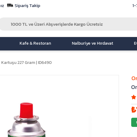
ız
Sipariş Takip
1-
Kafe & Restoran
Nalburiye ve Hırdavat
E
Kartuşu 227 Gram | ID6490
O
Or
₺