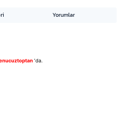
ri
Yorumlar
enucuztoptan
'da.