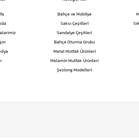
fa
Bahçe ve Mobilya
M
zda
Saksı Çeşitleri
Sı
alarimiz
Sandalye Çeşitleri
şın
Bahçe Oturma Grubu
edya
Metal Mutfak Ürünleri
r
Melamin Mutfak Ürünleri
Şezlong Modelleri