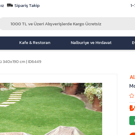
ız
Sipariş Takip
1-
Kafe & Restoran
Nalburiye ve Hırdavat
E
ü 340x190 cm | ID6449
A
Mo
₺