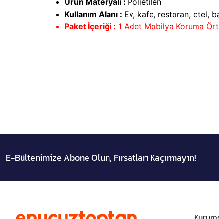
Ürün Materyali :
Polietilen
Kullanım Alanı :
Ev, kafe, restoran, otel, 
Paket İçeriği :
1 Adet Mobilya Koruma Ört
E-Bültenimize Abone Olun, Fırsatları Kaçırmayın!
Kurums