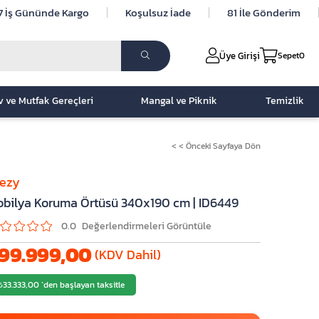
7 İş Gününde Kargo
Koşulsuz İade
81 İle Gönderim
Üye Girişi
Sepet
0
v ve Mutfak Gereçleri
Mangal ve Piknik
Temizlik
< < Önceki Sayfaya Dön
lezy
bilya Koruma Örtüsü 340x190 cm | ID6449
0.0
99.999,00
(KDV Dahil)
₺33.333,00
`den başlayan taksitle