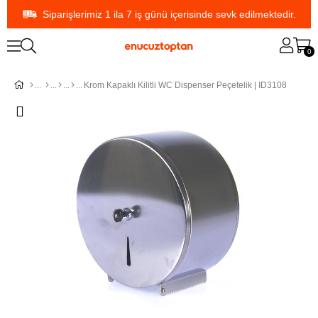
Siparişlerimiz 1 ila 7 iş günü içerisinde sevk edilmektedir.
0
Krom Kapaklı Kilitli WC Dispenser Peçetelik | ID3108