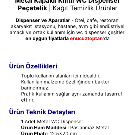
Metal Kapaklı Kilitli WC Dispenser
Peçetelik
|
Kağıt Temizlik Ürünler
Dispenser ve Aparatlar
Otel, cafe, restoran,
-
akaryakıt istasyonu, hastane, avm gibi endüstriyel
amaçlı ve ortak kullanım için wc dispenser çeşitleri
en uygun fiyatlarla
enucuztoptan
'da
Ürün Özellikleri
Toplu kullanım alanları için idealdir.
Kullanılan malzeme özelliğinden bakteri
barındırmaz..
Pratik kullanım sağlar aynı zamanda tasarruf
ettirir.
Ürün Teknik Detayları
1 Adet Metal WC Dispenser
Ürün Ham Maddesi :
Paslanmaz Metal
Ürün Ebatı :
12,5x20 cm