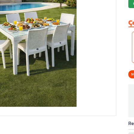
Ç
M
Re