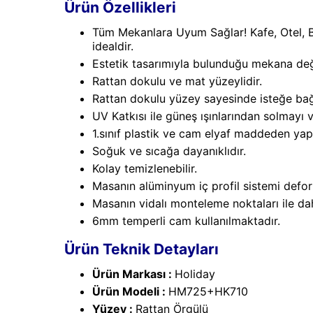
Ürün Özellikleri
Tüm Mekanlara Uyum Sağlar! Kafe, Otel, Ba
idealdir.
Estetik tasarımıyla bulunduğu mekana değe
Rattan dokulu ve mat yüzeylidir.
Rattan dokulu yüzey sayesinde isteğe bağlı
UV Katkısı ile güneş ışınlarından solmayı
1.sınıf plastik ve cam elyaf maddeden yapı
Soğuk ve sıcağa dayanıklıdır.
Kolay temizlenebilir.
Masanın alüminyum iç profil sistemi defo
Masanın vidalı monteleme noktaları ile dah
6mm temperli cam kullanılmaktadır.
Ürün Teknik Detayları
Ürün Markası :
Holiday
Ürün Modeli :
HM725+HK710
Yüzey :
Rattan Örgülü