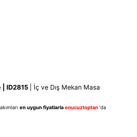
 | ID2815
|
İç ve Dış Mekan Masa
takımları
en uygun fiyatlarla
enucuztoptan
'da