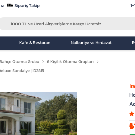
ız
Sipariş Takip
1-
Kafe & Restoran
Nalburiye ve Hırdavat
E
Bahçe Oturma Grubu
6 Kişilik Oturma Grupları
eluxe Sandalye | ID2815
Ir
Ho
Ad
₺