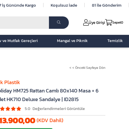
7 İş Gününde Kargo
Koşulsuz İade
81 İle Gönderim
Üye Girişi
Sepet
0
v ve Mutfak Gereçleri
Mangal ve Piknik
Temizlik
< < Önceki Sayfaya Dön
ak Plastik
liday HM725 Rattan Camlı 80x140 Masa + 6
et HK710 Deluxe Sandalye | ID2815
5.0
13.900,00
(KDV Dahil)