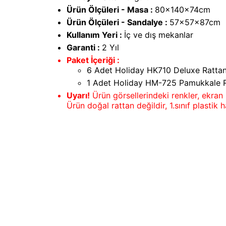
Ürün Ölçüleri - Masa :
80x140x74cm
Ürün Ölçüleri - Sandalye :
57x57x87cm
Kullanım Yeri :
İç ve dış mekanlar
Garanti :
2 Yıl
Paket İçeriği :
6 Adet Holiday HK710 Deluxe Ratta
1 Adet Holiday HM-725 Pamukkale 
Uyarı!
Ürün görsellerindeki renkler, ekran 
Ürün doğal rattan değildir, 1.sınıf plasti