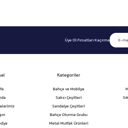
Üye Ol Fırsatları Kaçırma
al
Kategoriler
fa
Bahçe ve Mobilya
M
zda
Saksı Çeşitleri
Sı
alarimiz
Sandalye Çeşitleri
şın
Bahçe Oturma Grubu
edya
Metal Mutfak Ürünleri