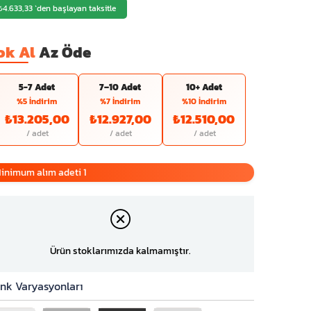
₺4.633,33
`den başlayan taksitle
ok Al
Az Öde
5-7 Adet
7–10 Adet
10+ Adet
%5 İndirim
%7 İndirim
%10 İndirim
₺13.205,00
₺12.927,00
₺12.510,00
inimum alım adeti 1
Ürün stoklarımızda kalmamıştır.
nk Varyasyonları