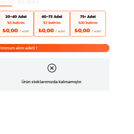
ok Al
Az Öde
20–40 Adet
40–75 Adet
75+ Adet
%5 İndirim
%7 İndirim
%10 İndirim
₺0,00
₺0,00
₺0,00
inimum alım adeti 1
Ürün stoklarımızda kalmamıştır.