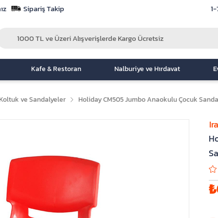
ız
Sipariş Takip
1-
Kafe & Restoran
Nalburiye ve Hırdavat
E
Koltuk ve Sandalyeler
Holiday CM505 Jumbo Anaokulu Çocuk Sandal
Ir
Ho
Sa
₺