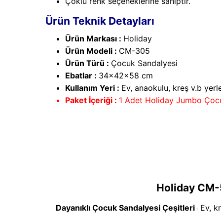
Çoklu renk seçeneklerine sahiptir.
Ürün Teknik Detayları
Ürün Markası :
Holiday
Ürün Modeli :
CM-305
Ürün Türü :
Çocuk Sandalyesi
Ebatlar :
34x42x58 cm
Kullanım Yeri :
Ev, anaokulu, kreş v.b yerl
Paket İçeriği :
1 Adet Holiday Jumbo Çoc
Holiday CM-
Dayanıklı Çocuk Sandalyesi Çeşitleri
Ev, k
-