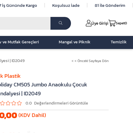
7 İş Gününde Kargo
Koşulsuz İade
81 İle Gönderim
Üye Girişi
Sepet
0
v ve Mutfak Gereçleri
Mangal ve Piknik
Temizlik
yesi | ID2049
< < Önceki Sayfaya Dön
ak Plastik
liday CM505 Jumbo Anaokulu Çocuk
ndalyesi | ID2049
0.0
0,00
(KDV Dahil)