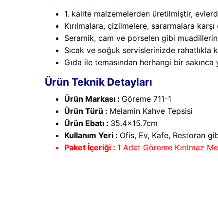
1. kalite malzemelerden üretilmiştir, evlerd
Kırılmalara, çizilmelere, sararmalara karşı 
Seramik, cam ve porselen gibi muadillerine
Sıcak ve soğuk servislerinizde rahatlıkla ku
Gıda ile temasından herhangi bir sakınca 
Ürün Teknik Detayları
Ürün Markası :
Göreme 711-1
Ürün Türü :
Melamin Kahve Tepsisi
Ürün Ebatı :
35.4x15.7cm
Kullanım Yeri :
Ofis, Ev, Kafe, Restoran g
Paket İçeriği :
1 Adet Göreme Kırılmaz Me