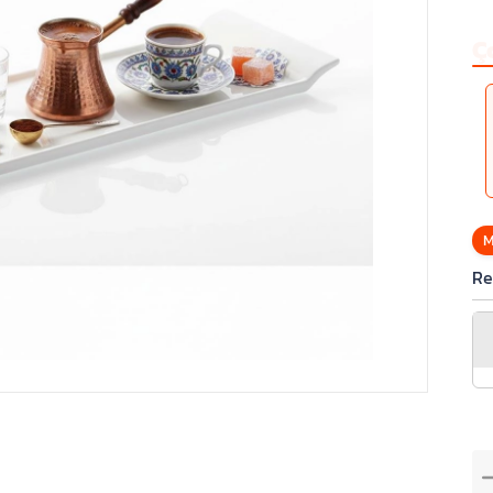
Ç
M
Re