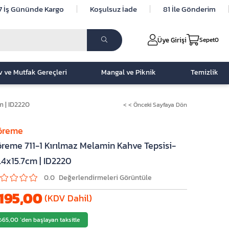
7 İş Gününde Kargo
Koşulsuz İade
81 İle Gönderim
Üye Girişi
Sepet
0
v ve Mutfak Gereçleri
Mangal ve Piknik
Temizlik
m | ID2220
< < Önceki Sayfaya Dön
öreme
reme 711-1 Kırılmaz Melamin Kahve Tepsisi-
.4x15.7cm | ID2220
0.0
195,00
(KDV Dahil)
₺65,00
`den başlayan taksitle