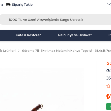
ız
Sipariş Takip
1-
Kafe & Restoran
Nalburiye ve Hırdavat
E
k Ürünleri
Göreme 711-1 Kırılmaz Melamin Kahve Tepsisi- 35.4x15.7c
G
Gö
35
₺