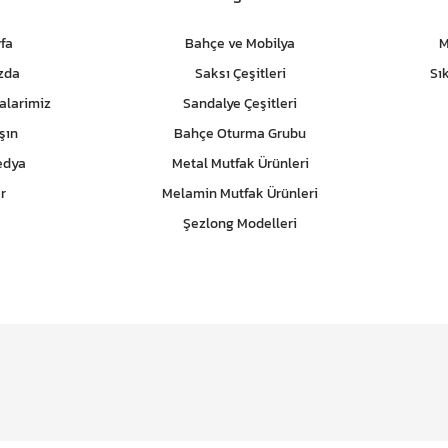
fa
Bahçe ve Mobilya
M
zda
Saksı Çeşitleri
Sı
alarimiz
Sandalye Çeşitleri
şın
Bahçe Oturma Grubu
edya
Metal Mutfak Ürünleri
r
Melamin Mutfak Ürünleri
Şezlong Modelleri