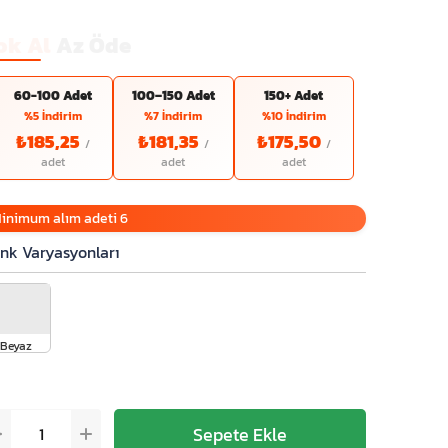
ok Al
Az Öde
60-100 Adet
100–150 Adet
150+ Adet
%5 İndirim
%7 İndirim
%10 İndirim
₺185,25
₺181,35
₺175,50
inimum alım adeti 6
nk Varyasyonları