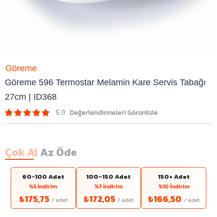
Göreme
Göreme 596 Termostar Melamin Kare Servis Tabağı
27cm | ID368
5.0
Çok Al
Az Öde
60-100 Adet
100–150 Adet
150+ Adet
%5 İndirim
%7 İndirim
%10 İndirim
₺175,75
₺172,05
₺166,50