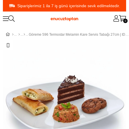
Siparişlerimiz 1 ila 7 iş günü içerisinde sevk edilmektedir.
0
Göreme 596 Termostar Melamin Kare Servis Tabağı 27cm | ID368