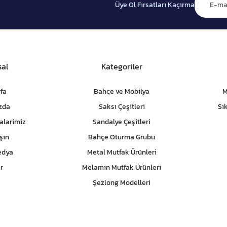
Üye Ol Fırsatları Kaçırma
al
Kategoriler
fa
Bahçe ve Mobilya
M
zda
Saksı Çeşitleri
Sı
alarimiz
Sandalye Çeşitleri
şın
Bahçe Oturma Grubu
edya
Metal Mutfak Ürünleri
r
Melamin Mutfak Ürünleri
Şezlong Modelleri