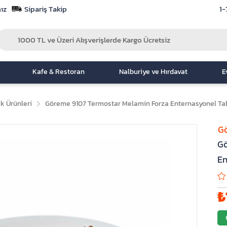
ız
Sipariş Takip
1-
Kafe & Restoran
Nalburiye ve Hırdavat
E
k Ürünleri
Göreme 9107 Termostar Melamin Forza Enternasyonel Tab
G
Gö
En
₺