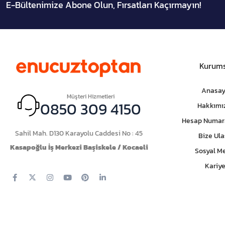
E-Bültenimize Abone Olun, Fırsatları Kaçırmayın!
Kurums
Anasay
Müşteri Hizmetleri
0850 309 4150
Hakkımı
Hesap Numar
Sahil Mah. D130 Karayolu Caddesi No : 45
Bize Ula
Kasapoğlu İş Merkezi Başiskele / Kocaeli
Sosyal M
Kariye