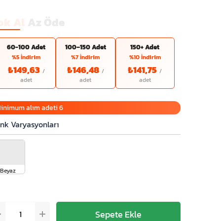
ok Al
Az Öde
60-100 Adet
100–150 Adet
150+ Adet
%5 İndirim
%7 İndirim
%10 İndirim
₺149,63
₺146,48
₺141,75
inimum alım adeti 6
nk Varyasyonları