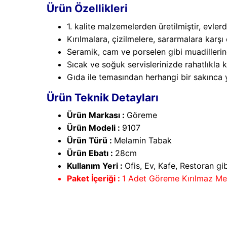
Ürün Özellikleri
1. kalite malzemelerden üretilmiştir, evlerd
Kırılmalara, çizilmelere, sararmalara karşı 
Seramik, cam ve porselen gibi muadillerine
Sıcak ve soğuk servislerinizde rahatlıkla ku
Gıda ile temasından herhangi bir sakınca 
Ürün Teknik Detayları
Ürün Markası :
Göreme
Ürün Modeli :
9107
Ürün Türü :
Melamin Tabak
Ürün Ebatı :
28cm
Kullanım Yeri :
Ofis, Ev, Kafe, Restoran g
Paket İçeriği :
1 Adet Göreme Kırılmaz Me