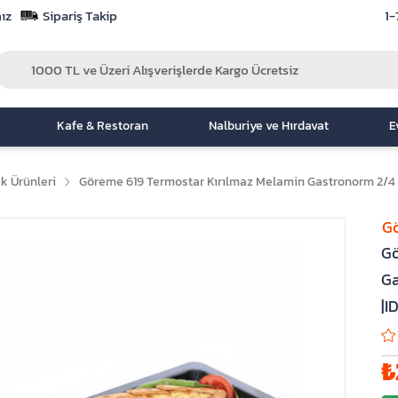
ız
Sipariş Takip
1-
Kafe & Restoran
Nalburiye ve Hırdavat
E
k Ürünleri
Göreme 619 Termostar Kırılmaz Melamin Gastronorm 2/4
G
Gö
Ga
|I
₺