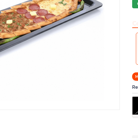
Ç
M
Re