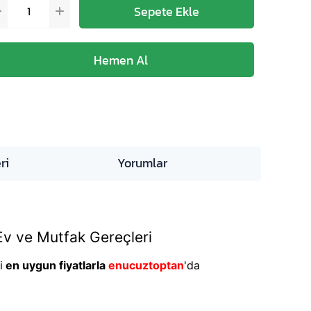
ri
Yorumlar
Ev ve Mutfak Gereçleri
i
en uygun fiyatlarla
enucuztoptan
'da