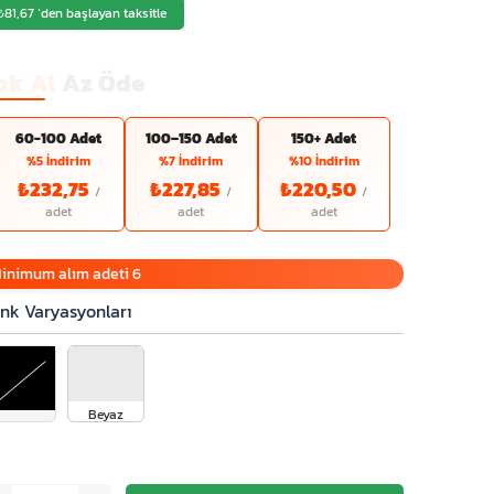
₺81,67
`den başlayan taksitle
ok Al
Az Öde
60-100 Adet
100–150 Adet
150+ Adet
%5 İndirim
%7 İndirim
%10 İndirim
₺232,75
₺227,85
₺220,50
inimum alım adeti 6
nk Varyasyonları