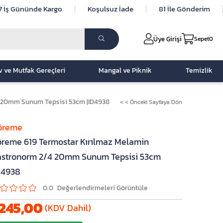
7 İş Gününde Kargo
Koşulsuz İade
81 İle Gönderim
Üye Girişi
Sepet
0
v ve Mutfak Gereçleri
Mangal ve Piknik
Temizlik
 20mm Sunum Tepsisi 53cm |ID4938
< < Önceki Sayfaya Dön
öreme
reme 619 Termostar Kırılmaz Melamin
stronorm 2/4 20mm Sunum Tepsisi 53cm
D4938
0.0
245,00
(KDV Dahil)