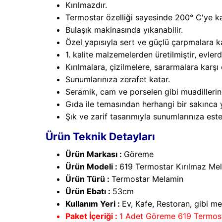
Kırılmazdır.
Termostar özelliği sayesinde 200° C'ye ka
Bulaşık makinasında yıkanabilir.
Özel yapısıyla sert ve güçlü çarpmalara ka
1. kalite malzemelerden üretilmiştir, evlerd
Kırılmalara, çizilmelere, sararmalara karşı 
Sunumlarınıza zerafet katar.
Seramik, cam ve porselen gibi muadillerine
Gıda ile temasından herhangi bir sakınca 
Şık ve zarif tasarımıyla sunumlarınıza este
Ürün Teknik Detayları
Ürün Markası :
Göreme
Ürün Modeli :
619 Termostar Kırılmaz Me
Ürün Türü :
Termostar Melamin
Ürün Ebatı :
53cm
Kullanım Yeri :
Ev, Kafe, Restoran, gibi m
Paket İçeriği :
1 Adet Göreme 619 Termost