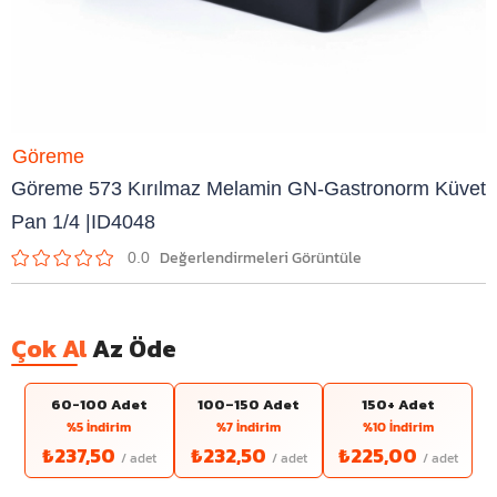
Göreme
Göreme 573 Kırılmaz Melamin GN-Gastronorm Küvet
Pan 1/4 |ID4048
0.0
Çok Al
Az Öde
60-100 Adet
100–150 Adet
150+ Adet
%5 İndirim
%7 İndirim
%10 İndirim
₺237,50
₺232,50
₺225,00