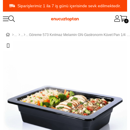
Siparişlerimiz 1 ila 7 iş günü içerisinde sevk edilmektedir.
0
Göreme 573 Kırılmaz Melamin GN-Gastronorm Küvet Pan 1/4 |ID4048