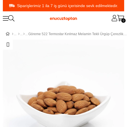
Siparişlerimiz 1 ila 7 iş günü içerisinde sevk edilmektedir.
0
Göreme 522 Termostar Kırılmaz Melamin Tekli Ürgüp Çerezlik Sosluk 8.5 cm | ID4898