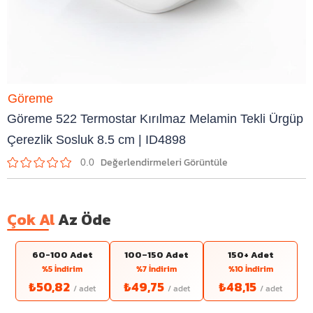
Göreme
Göreme 522 Termostar Kırılmaz Melamin Tekli Ürgüp
Çerezlik Sosluk 8.5 cm | ID4898
0.0
Çok Al
Az Öde
60-100 Adet
100–150 Adet
150+ Adet
%5 İndirim
%7 İndirim
%10 İndirim
₺50,82
₺49,75
₺48,15