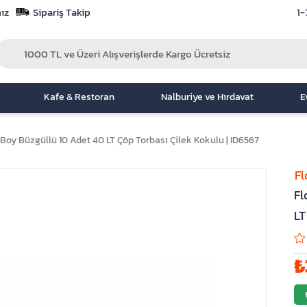
ız
Sipariş Takip
1-
Kafe & Restoran
Nalburiye ve Hırdavat
E
 Boy Büzgüllü 10 Adet 40 LT Çöp Torbası Çilek Kokulu | ID6567
Fl
Fl
LT
₺