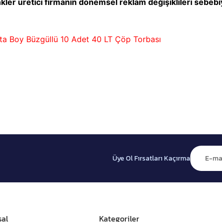
ler üretici firmanın dönemsel reklam değişiklileri sebebiyle
rta Boy Büzgüllü 10 Adet 40 LT Çöp Torbası
Üye Ol Fırsatları Kaçırma
al
Kategoriler