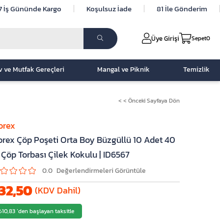
7 İş Gününde Kargo
Koşulsuz İade
81 İle Gönderim
Üye Girişi
Sepet
0
v ve Mutfak Gereçleri
Mangal ve Piknik
Temizlik
< < Önceki Sayfaya Dön
orex
orex Çöp Poşeti Orta Boy Büzgüllü 10 Adet 40
 Çöp Torbası Çilek Kokulu | ID6567
0.0
32,50
(KDV Dahil)
₺10,83
`den başlayan taksitle