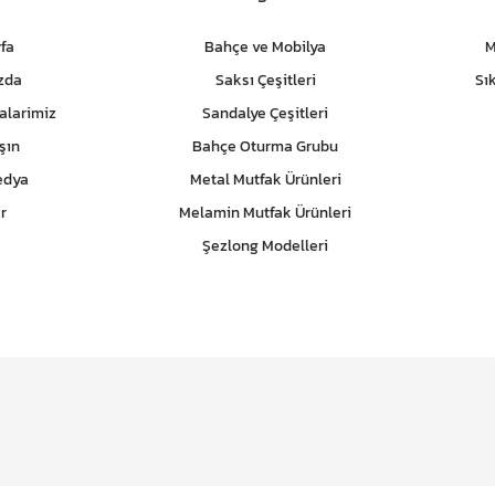
fa
Bahçe ve Mobilya
M
zda
Saksı Çeşitleri
Sı
alarimiz
Sandalye Çeşitleri
şın
Bahçe Oturma Grubu
edya
Metal Mutfak Ürünleri
r
Melamin Mutfak Ürünleri
Şezlong Modelleri