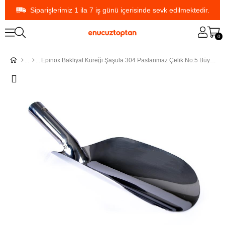
Siparişlerimiz 1 ila 7 iş günü içerisinde sevk edilmektedir.
0
Epinox Bakliyat Küreği Şaşula 304 Paslanmaz Çelik No:5 Büyük Boy | ID4387