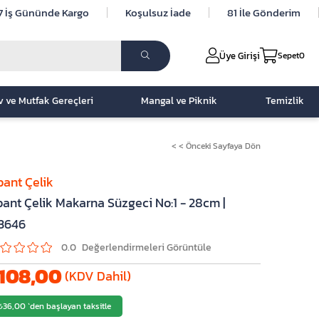
7 İş Gününde Kargo
Koşulsuz İade
81 İle Gönderim
Üye Girişi
Sepet
0
v ve Mutfak Gereçleri
Mangal ve Piknik
Temizlik
< < Önceki Sayfaya Dön
ant Çelik
ant Çelik Makarna Süzgeci No:1 - 28cm |
3646
0.0
108,00
(KDV Dahil)
₺36,00
`den başlayan taksitle