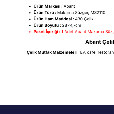
Ürün Markası :
Abant
Ürün Türü :
Makarna Süzgeç MS2110
Ürün Ham Maddesi :
430 Çelik
Ürün Boyutu :
28x4,7cm
Paket İçeriği :
1 Adet Abant Makarna Süz
Abant Çel
Çelik Mutfak Malzemeleri
Ev, cafe, restora
-