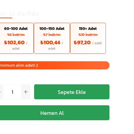
ok Al
Az Öde
60-100 Adet
100–150 Adet
150+ Adet
%5 İndirim
%7 İndirim
%10 İndirim
₺102,60
₺100,44
₺97,20
inimum alım adeti 2