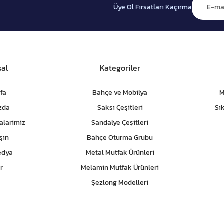
Üye Ol Fırsatları Kaçırma
al
Kategoriler
fa
Bahçe ve Mobilya
M
zda
Saksı Çeşitleri
Sı
alarimiz
Sandalye Çeşitleri
şın
Bahçe Oturma Grubu
edya
Metal Mutfak Ürünleri
r
Melamin Mutfak Ürünleri
Şezlong Modelleri