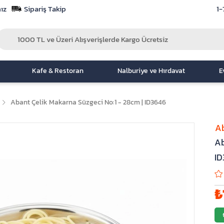
ız
Sipariş Takip
1-
Kafe & Restoran
Nalburiye ve Hırdavat
E
Abant Çelik Makarna Süzgeci No:1 - 28cm | ID3646
Ab
Ab
ID
₺