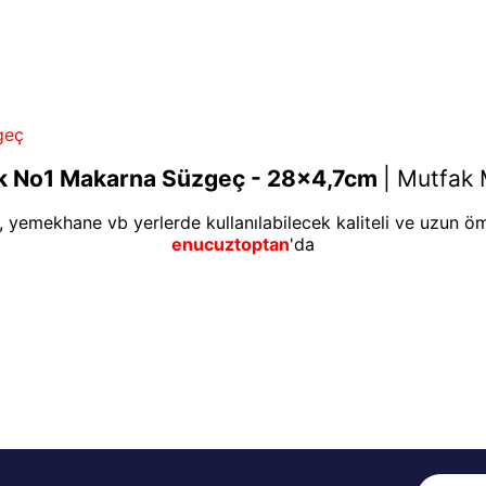
geç
ik No1 Makarna Süzgeç - 28x4,7cm
|
Mutfak 
n, yemekhane vb yerlerde kullanılabilecek kaliteli ve uzun öm
enucuztoptan
'da