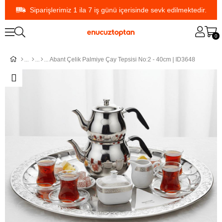
Siparişlerimiz 1 ila 7 iş günü içerisinde sevk edilmektedir.
0
Abant Çelik Palmiye Çay Tepsisi No:2 - 40cm | ID3648