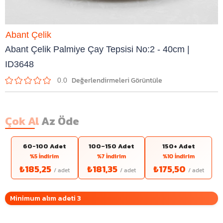
Abant Çelik
Abant Çelik Palmiye Çay Tepsisi No:2 - 40cm |
ID3648
0.0
Çok Al
Az Öde
60-100 Adet
100–150 Adet
150+ Adet
%5 İndirim
%7 İndirim
%10 İndirim
₺185,25
₺181,35
₺175,50
Minimum alım adeti 3