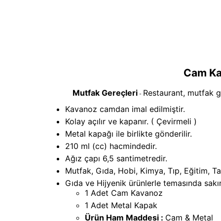
Cam Ka
Mutfak Gereçleri
Restaurant, mutfak g
-
Kavanoz camdan imal edilmiştir.
Kolay açılır ve kapanır. ( Çevirmeli )
Metal kapağı ile birlikte gönderilir.
210 ml (cc) hacmindedir.
Ağız çapı 6,5 santimetredir.
Mutfak, Gıda, Hobi, Kimya, Tıp, Eğitim, T
Gıda ve Hijyenik ürünlerle temasında sakı
1 Adet Cam Kavanoz
1 Adet Metal Kapak
Ürün Ham Maddesi :
Cam & Metal