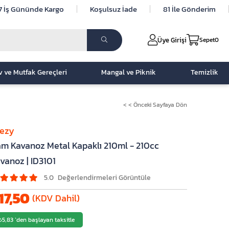
7 İş Gününde Kargo
Koşulsuz İade
81 İle Gönderim
Üye Girişi
Sepet
0
v ve Mutfak Gereçleri
Mangal ve Piknik
Temizlik
< < Önceki Sayfaya Dön
lezy
m Kavanoz Metal Kapaklı 210ml - 210cc
vanoz | ID3101
5.0
17,50
(KDV Dahil)
₺5,83
`den başlayan taksitle