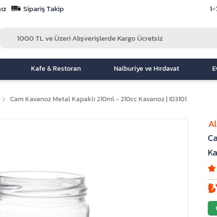
ız
Sipariş Takip
1-
Kafe & Restoran
Nalburiye ve Hırdavat
E
Cam Kavanoz Metal Kapaklı 210ml - 210cc Kavanoz | ID3101
A
Ca
Ka
₺