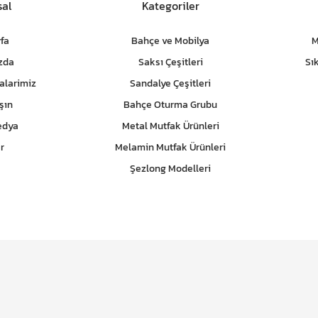
al
Kategoriler
fa
Bahçe ve Mobilya
M
zda
Saksı Çeşitleri
Sı
alarimiz
Sandalye Çeşitleri
şın
Bahçe Oturma Grubu
edya
Metal Mutfak Ürünleri
r
Melamin Mutfak Ürünleri
Şezlong Modelleri