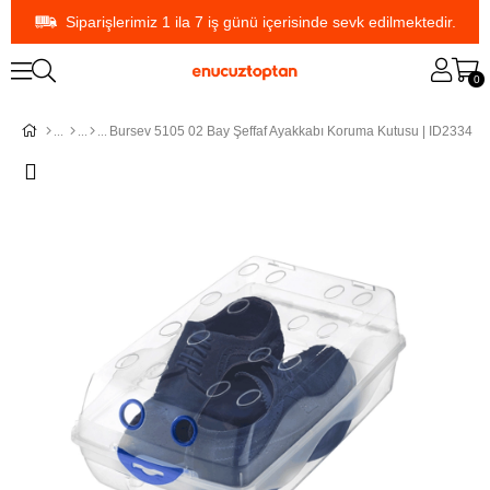
Siparişlerimiz 1 ila 7 iş günü içerisinde sevk edilmektedir.
0
Bursev 5105 02 Bay Şeffaf Ayakkabı Koruma Kutusu | ID2334