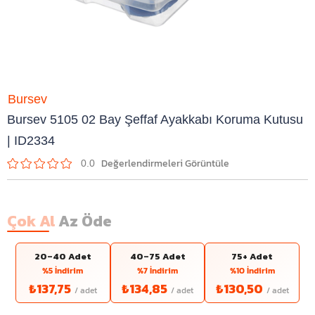
Bursev
Bursev 5105 02 Bay Şeffaf Ayakkabı Koruma Kutusu
| ID2334
0.0
Çok Al
Az Öde
20–40 Adet
40–75 Adet
75+ Adet
%5 İndirim
%7 İndirim
%10 İndirim
₺137,75
₺134,85
₺130,50