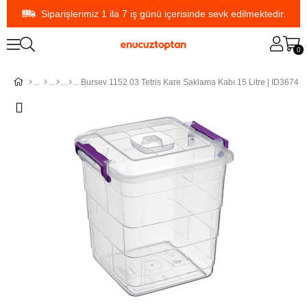
Siparişlerimiz 1 ila 7 iş günü içerisinde sevk edilmektedir.
0
Bursev 1152 03 Tetris Kare Saklama Kabı 15 Litre | ID3674