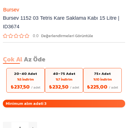
Bursev
Bursev 1152 03 Tetris Kare Saklama Kabı 15 Litre |
ID3674
0.0
Çok Al
Az Öde
20–40 Adet
40–75 Adet
75+ Adet
%5 İndirim
%7 İndirim
%10 İndirim
₺237,50
₺232,50
₺225,00
Minimum alım adeti 3