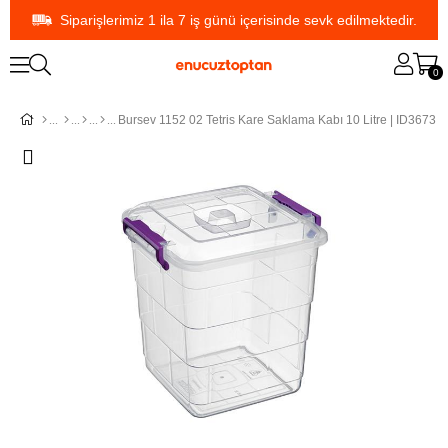
Siparişlerimiz 1 ila 7 iş günü içerisinde sevk edilmektedir.
0
Bursev 1152 02 Tetris Kare Saklama Kabı 10 Litre | ID3673