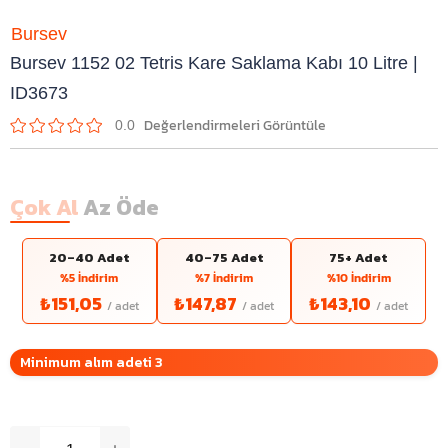
Bursev
Bursev 1152 02 Tetris Kare Saklama Kabı 10 Litre |
ID3673
0.0
Çok Al
Az Öde
20–40 Adet
40–75 Adet
75+ Adet
%5 İndirim
%7 İndirim
%10 İndirim
₺151,05
₺147,87
₺143,10
Minimum alım adeti 3