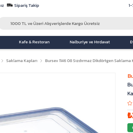
ız
Sipariş Takip
1-
Kafe & Restoran
Nalburiye ve Hırdavat
E
Saklama Kapları
Bursev 1146 08 Sızdırmaz Dikdörtgen Saklama Ka
Bu
Bu
Ka
₺