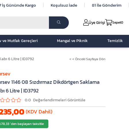
7 İş Gününde Kargo
Koşulsuz İade
81 İle Gönderim
Üye Girişi
Sepet
0
v ve Mutfak Gereçleri
Mangal ve Piknik
Temizlik
bı 6 Litre | ID3792
< < Önceki Sayfaya Dön
rsev
rsev 1146 08 Sızdırmaz Dikdörtgen Saklama
bı 6 Litre | ID3792
0.0
235,00
(KDV Dahil)
₺78,33
`den başlayan taksitle