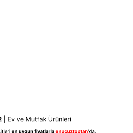
2
|
Ev ve Mutfak Ürünleri
tleri
en uygun fiyatlarla
enucuztoptan
'da.