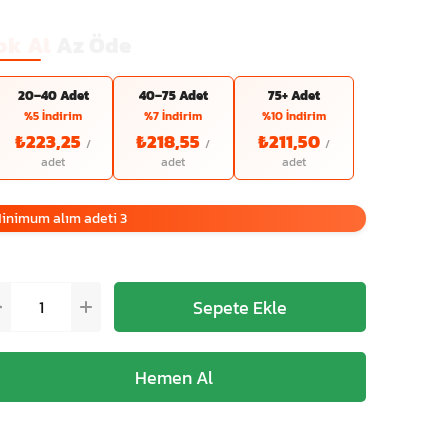
ok Al
Az Öde
20–40 Adet
40–75 Adet
75+ Adet
%5 İndirim
%7 İndirim
%10 İndirim
₺223,25
₺218,55
₺211,50
inimum alım adeti 3