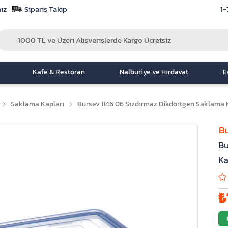
ız
Sipariş Takip
1-
Kafe & Restoran
Nalburiye ve Hırdavat
E
Saklama Kapları
Bursev 1146 06 Sızdırmaz Dikdörtgen Saklama Ka
Bu
Bu
Ka
₺