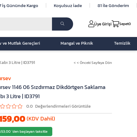
7 İş Gününde Kargo
Koşulsuz İade
81 İle Gönderim
Üye Girişi
Sepet
0
v ve Mutfak Gereçleri
Mangal ve Piknik
Temizlik
bı 3 Litre | ID3791
< < Önceki Sayfaya Dön
rsev
rsev 1146 06 Sızdırmaz Dikdörtgen Saklama
bı 3 Litre | ID3791
0.0
159,00
(KDV Dahil)
₺53,00
`den başlayan taksitle