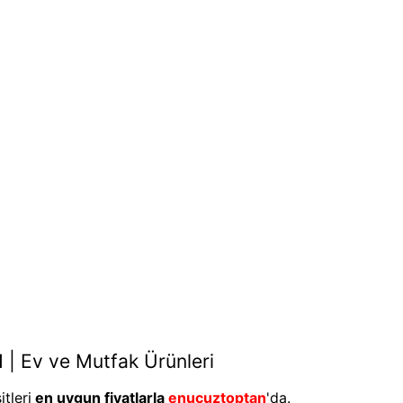
1
|
Ev ve Mutfak Ürünleri
tleri
en uygun fiyatlarla
enucuztoptan
'da.