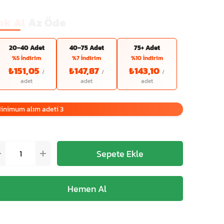
ok Al
Az Öde
20–40 Adet
40–75 Adet
75+ Adet
%5 İndirim
%7 İndirim
%10 İndirim
₺151,05
₺147,87
₺143,10
inimum alım adeti 3