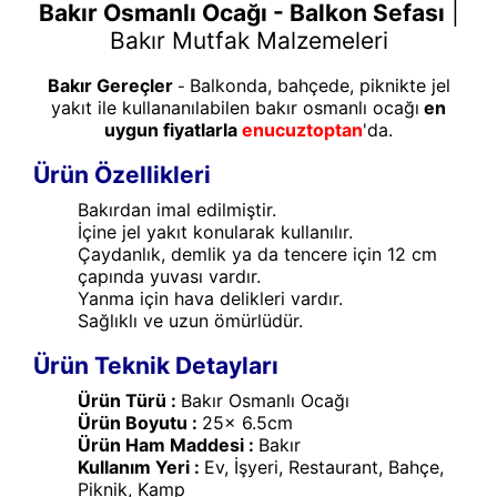
Bakır Osmanlı Ocağı - Balkon Sefası
|
Bakır Mutfak Malzemeleri
Bakır Gereçler
Balkonda, bahçede, piknikte jel
-
yakıt ile kullananılabilen bakır osmanlı ocağı
en
uygun fiyatlarla
enucuztoptan
'da.
Ürün Özellikleri
Bakırdan imal edilmiştir.
İçine jel yakıt konularak kullanılır.
Çaydanlık, demlik ya da tencere için 12 cm
çapında yuvası vardır.
Yanma için hava delikleri vardır.
Sağlıklı ve uzun ömürlüdür.
Ürün Teknik Detayları
Ürün Türü :
Bakır Osmanlı Ocağı
Ürün Boyutu :
25x 6.5cm
Ürün Ham Maddesi :
Bakır
Kullanım Yeri :
Ev, İşyeri, Restaurant, Bahçe,
Piknik, Kamp