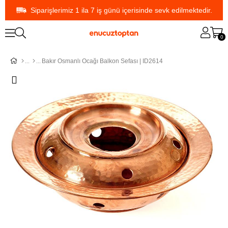
Siparişlerimiz 1 ila 7 iş günü içerisinde sevk edilmektedir.
0
Bakır Osmanlı Ocağı Balkon Sefası | ID2614