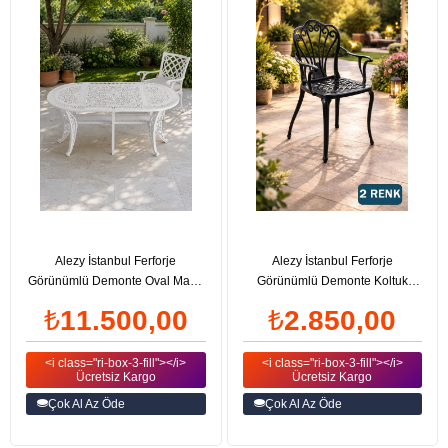
Alezy İstanbul Ferforje
Alezy İstanbul Ferforje
Görünümlü Demonte Oval Masa
Görünümlü Demonte Koltuk
75x150 cm
Sandalye Kompozit
₺11.500,00
₺2.850,00
<i class="ri-box-3-fill"></i>
<i class="ri-box-3-fill"></i>
Ücretsiz Kargo
Ücretsiz Kargo
Çok Al Az Öde
Çok Al Az Öde