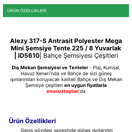
ÜRÜN ÖZELLIKLERI
Alezy 317-S Antrasit Polyester Mega
Mini Şemsiye Tente 225 / 8 Yuvarlak
| ID5610
|
Bahçe Şemsiyesi Çeşitleri
Dış Mekan Şemsiyesi ve Tenteler
Plaj, Kumsal,
-
Havuz Kenarı'nda ve Bahçe de sizi güneş
ışınlarından koruyacak kaliteli Bahçe ve Dış Mekan
Şemsiye çeşitleri
en uygun fiyatlarla
enucuztoptan
'da
Ürün Özellikleri
Geniş gövdesi sayesinde güneş ışınlarının