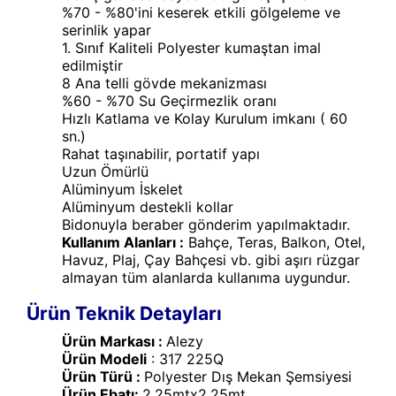
%70 - %80'ini keserek etkili gölgeleme ve
serinlik yapar
1. Sınıf Kaliteli Polyester kumaştan imal
edilmiştir
8 Ana telli gövde mekanizması
%60 - %70 Su Geçirmezlik oranı
Hızlı Katlama ve Kolay Kurulum imkanı ( 60
sn.)
Rahat taşınabilir, portatif yapı
Uzun Ömürlü
Alüminyum İskelet
Alüminyum destekli kollar
Bidonuyla beraber gönderim yapılmaktadır.
Kullanım Alanları :
Bahçe, Teras, Balkon, Otel,
Havuz, Plaj, Çay Bahçesi vb. gibi aşırı rüzgar
almayan tüm alanlarda kullanıma uygundur.
Ürün Teknik Detayları
Ürün Markası :
Alezy
Ürün Modeli
: 317 225Q
Ürün Türü :
Polyester Dış Mekan Şemsiyesi
Ürün Ebatı:
2.25mtx2.25mt