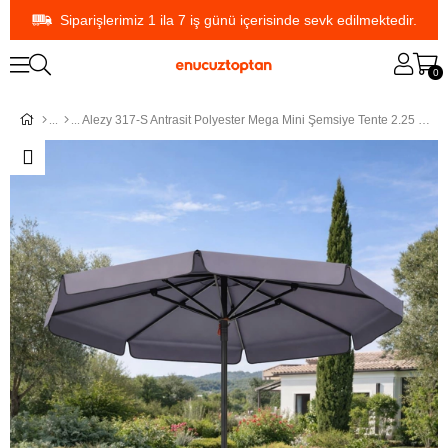
Siparişlerimiz 1 ila 7 iş günü içerisinde sevk edilmektedir.
0
Alezy 317-S Antrasit Polyester Mega Mini Şemsiye Tente 2.25 Metre Çap (50 Litre Bidonlu) | ID5610