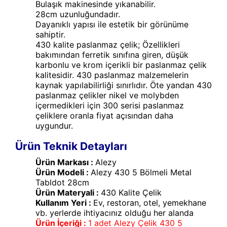
Bulaşık makinesinde yıkanabilir.
28cm uzunluğundadır.
Dayanıklı yapısı ile estetik bir görünüme
sahiptir.
430 kalite paslanmaz çelik; Özellikleri
bakımından ferretik sınıfına giren, düşük
karbonlu ve krom içerikli bir paslanmaz çelik
kalitesidir. 430 paslanmaz malzemelerin
kaynak yapılabilirliği sınırlıdır. Öte yandan 430
paslanmaz çelikler nikel ve molybden
içermedikleri için 300 serisi paslanmaz
çeliklere oranla fiyat açısından daha
uygundur.
Ürün Teknik Detayları
Ürün Markası :
Alezy
Ürün Modeli :
Alezy 430 5 Bölmeli Metal
Tabldot 28cm
Ürün Materyali :
430 Kalite Çelik
Kullanım Yeri :
Ev, restoran, otel, yemekhane
vb. yerlerde ihtiyacınız olduğu her alanda
Ürün İçeriği :
1 adet Alezy Çelik 430 5