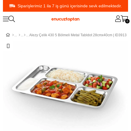
Siparişlerimiz 1 ila 7 iş günü içerisinde sevk edilmektedir.
0
Alezy Çelik 430 5 Bölmeli Metal Tabldot 28cmx40cm | ID3913