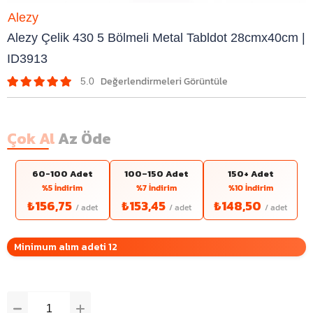
Alezy
Alezy Çelik 430 5 Bölmeli Metal Tabldot 28cmx40cm |
ID3913
5.0
Çok Al
Az Öde
60-100 Adet
100–150 Adet
150+ Adet
%5 İndirim
%7 İndirim
%10 İndirim
₺156,75
₺153,45
₺148,50
Minimum alım adeti 12