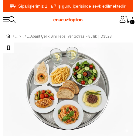
Siparişlerimiz 1 ila 7 iş günü içerisinde sevk edilmektedir.
0
Abant Çelik Sini Tepsi Yer Sofrası - 85'lik | ID3528