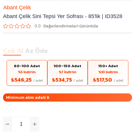
Abant Çelik
Abant Çelik Sini Tepsi Yer Sofrası - 85'lik | ID3528
0.0
Çok Al
Az Öde
60-100 Adet
100–150 Adet
150+ Adet
%5 İndirim
%7 İndirim
%10 İndirim
₺546,25
₺534,75
₺517,50
Minimum alım adeti 6