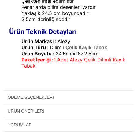
Çelikten imal edilmiştir
Kenarlarda dilim desenleri vardır
Yaklaşık 24.5 cm boyundadır
2.5cm derinliğindedir
Ürün Teknik Detayları
Ürün Markası :
Alezy
Ürün Türü :
Dilimli
Çelik Kayık Tabak
Ürün Boyutu :
24.5cmx16x2.5cm
Paket İçeriği :
1 Adet Alezy Çelik Dilimli Kayık
Tabak
ÖDEME SEÇENEKLERI
ÜRÜN ÖNERILERI
YORUMLAR