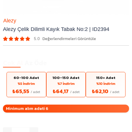
Alezy
Alezy Çelik Dilimli Kayık Tabak No:2 | ID2394
5.0
Çok Al
Az Öde
60-100 Adet
100–150 Adet
150+ Adet
%5 İndirim
%7 İndirim
%10 İndirim
₺65,55
₺64,17
₺62,10
Minimum alım adeti 6