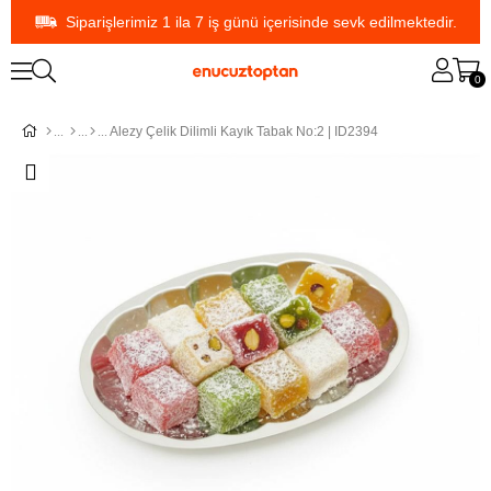
Siparişlerimiz 1 ila 7 iş günü içerisinde sevk edilmektedir.
0
Alezy Çelik Dilimli Kayık Tabak No:2 | ID2394