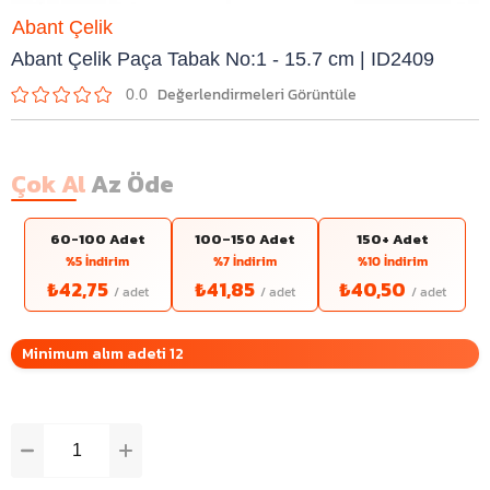
Abant Çelik
Abant Çelik Paça Tabak No:1 - 15.7 cm | ID2409
0.0
Çok Al
Az Öde
60-100 Adet
100–150 Adet
150+ Adet
%5 İndirim
%7 İndirim
%10 İndirim
₺42,75
₺41,85
₺40,50
Minimum alım adeti 12