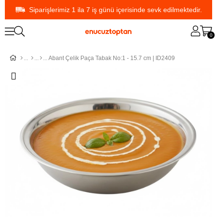
Siparişlerimiz 1 ila 7 iş günü içerisinde sevk edilmektedir.
0
Abant Çelik Paça Tabak No:1 - 15.7 cm | ID2409