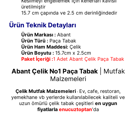
Kesilmeyi engellemek için kenerları kavisli
üretilmiştir
15.7 cm çapında ve 2.5 cm derinliğindedir
Ürün Teknik Detayları
Ürün Markası :
Abant
Ürün Türü :
Paça Tabak
Ürün Ham Maddesi:
Çelik
Ürün Boyutu :
15.7cm x 2.5cm
Paket İçeriği :
1 Adet Abant Çelik Paça Tabak
Abant Çelik No1 Paça Tabak
|
Mutfak
Malzemeleri
Çelik Mutfak Malzemeleri
Ev, cafe, restoran,
-
yemekhane vb yerlerde kullanılabilecek kaliteli ve
uzun ömürlü çelik tabak çeşitleri
en uygun
fiyatlarla
enucuztoptan
'da