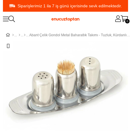
Siparişlerimiz 1 ila 7 iş günü içerisinde sevk edilmektedir.
0
Abant Çelik Gondol Metal Baharatlık Takımı - Tuzluk, Kürdanlık, Karabiberlik | ID2417