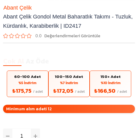
Abant Çelik
Abant Çelik Gondol Metal Baharatlık Takımı - Tuzluk,
Kürdanlık, Karabiberlik | ID2417
0.0
Çok Al
Az Öde
60-100 Adet
100–150 Adet
150+ Adet
%5 İndirim
%7 İndirim
%10 İndirim
₺175,75
₺172,05
₺166,50
Minimum alım adeti 12