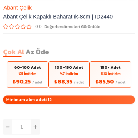
Abant Çelik
Abant Çelik Kapaklı Baharatlık-8cm | ID2440
0.0
Çok Al
Az Öde
60-100 Adet
100–150 Adet
150+ Adet
%5 İndirim
%7 İndirim
%10 İndirim
₺90,25
₺88,35
₺85,50
Minimum alım adeti 12