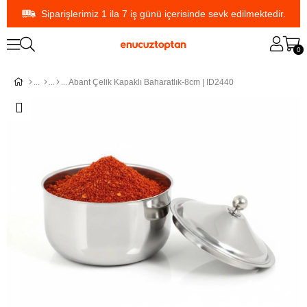
Siparişlerimiz 1 ila 7 iş günü içerisinde sevk edilmektedir.
0
Abant Çelik Kapaklı Baharatlık-8cm | ID2440