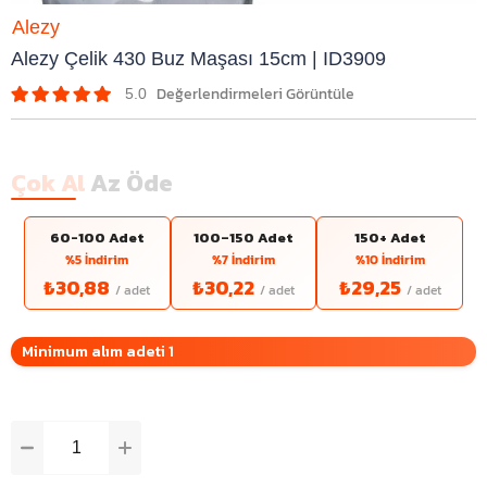
Alezy
Alezy Çelik 430 Buz Maşası 15cm | ID3909
5.0
Çok Al
Az Öde
60-100 Adet
100–150 Adet
150+ Adet
%5 İndirim
%7 İndirim
%10 İndirim
₺30,88
₺30,22
₺29,25
Minimum alım adeti 1