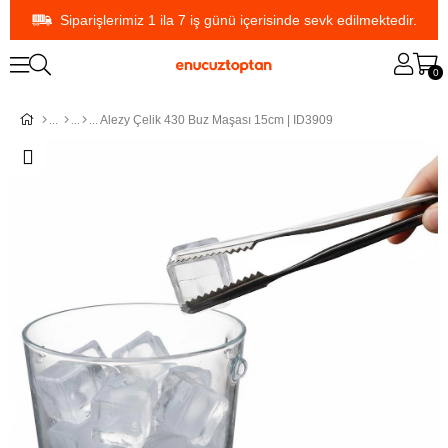
Siparişlerimiz 1 ila 7 iş günü içerisinde sevk edilmektedir.
0
Alezy Çelik 430 Buz Maşası 15cm | ID3909