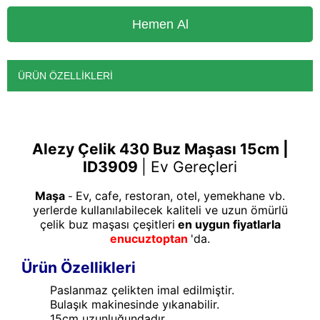
ÜRÜN ÖZELLIKLERI
Alezy
Çelik 430 Buz Maşası 15cm |
ID3909
|
Ev Gereçleri
Maşa
Ev, cafe, restoran, otel, yemekhane vb.
-
yerlerde kullanılabilecek kaliteli ve uzun ömürlü
çelik buz maşası çeşitleri
en uygun fiyatlarla
enucuztoptan
'da.
Ürün Özellikleri
Paslanmaz çelikten imal edilmiştir.
Bulaşık makinesinde yıkanabilir.
15cm uzunluğundadır.