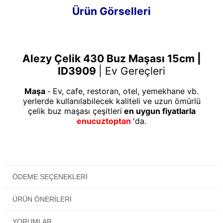
Ürün Görselleri
Alezy
Çelik 430 Buz Maşası 15cm |
ID3909
|
Ev Gereçleri
Maşa
Ev, cafe, restoran, otel, yemekhane vb.
-
yerlerde kullanılabilecek kaliteli ve uzun ömürlü
çelik buz maşası çeşitleri
en uygun fiyatlarla
enucuztoptan
'da.
ÖDEME SEÇENEKLERI
ÜRÜN ÖNERILERI
YORUMLAR